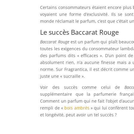
Certains consommateurs étaient encore plus bi
voyaient une forme d’exclusivité. Ils se son
monde réclamait le parfum, c’est que c’était u
Le succès Baccarat Rouge
Baccarat Rouge
est un parfum qui plaît beaucou
toutes les exigences du consommateur lambda
des parfums dits « efficaces ». D’un point de 
absolument rien, n’a aucune finesse mais a 
norme. Sur Fragrantica, il est décrit comme u
juste une « sucraille ».
Voir des succès comme celui de
Bacc
supplémentaire que la parfumerie françai
Comment un parfum qui ne fait l’objet d’aucun
rempli de «
bois ambrés
» qui lui confèrent to
et longévité, peut avoir un tel succès ?