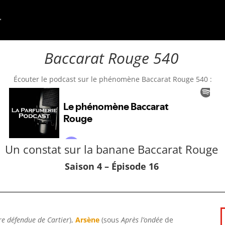
Baccarat Rouge 540
Écouter le podcast sur le phénomène Baccarat Rouge 540 :
Un constat sur la banane Baccarat Rouge
Saison 4 – Épisode 16
re défendue de Cartier
),
Arsène
(sous
Après l’ondée
de