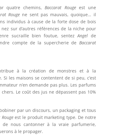
ar quatre chemins,
Baccarat Rouge
est une
arat Rouge
ne sent pas mauvais, quoique… il
ins individus à cause de la forte dose de bois
e nez sur d’autres références de la niche pour
enre sucraille bien foutue, sentez
Angel
de
rendre compte de la supercherie de
Baccarat
contribue à la création de monstres et à la
. Si les maisons se contentent de si peu, c’est
sommateur n’en demande pas plus. Les parfums
 chers. Le coût des jus ne dépassent pas 10%
obiner par un discours, un packaging et tous
t Rouge
est le produit marketing type. De notre
x de nous cantonner à la vraie parfumerie,
nuerons à le propager.