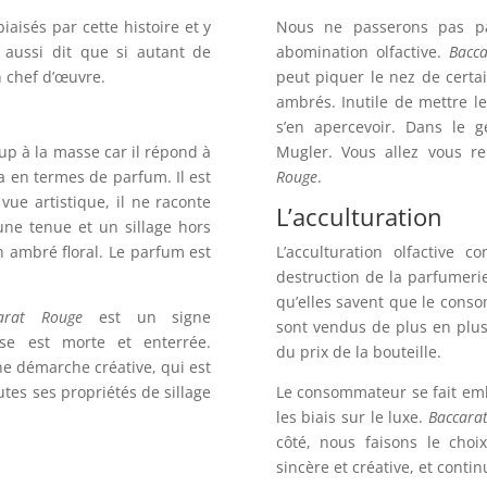
aisés par cette histoire et y
Nous ne passerons pas p
t aussi dit que si autant de
abomination olfactive.
Bacc
n chef d’œuvre.
peut piquer le nez de certa
ambrés. Inutile de mettre l
s’en apercevoir. Dans le g
p à la masse car il répond à
Mugler. Vous allez vous 
 en termes de parfum. Il est
Rouge
.
vue artistique, il ne raconte
L’acculturation
une tenue et un sillage hors
n ambré floral. Le parfum est
L’acculturation olfactive 
destruction de la parfumerie
qu’elles savent que le con
arat Rouge
est un signe
sont vendus de plus en plus
se est morte et enterrée.
du prix de la bouteille.
e démarche créative, qui est
utes ses propriétés de sillage
Le consommateur se fait emb
les biais sur le luxe.
Baccara
côté, nous faisons le choi
sincère et créative, et conti