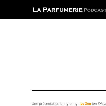
Une présentation bling-bling :
Le Zen
(en
l’Heu