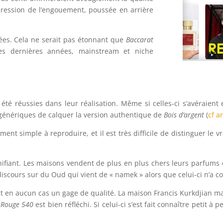
pression de l’engouement, poussée en arrière
ées. Cela ne serait pas étonnant que
Baccarat
es dernières années, mainstream et niche
été réussies dans leur réalisation. Même si celles-ci s’avéraient ef
e génériques de calquer la version authentique de
Bois d’argent
(
cf a
ement simple à reproduire, et il est très difficile de distinguer le 
nifiant. Les maisons vendent de plus en plus chers leurs parfums en
discours sur du Oud qui vient de « namek » alors que celui-ci n’a c
 en aucun cas un gage de qualité. La maison Francis Kurkdjian maî
 Rouge 540
est bien réfléchi. Si celui-ci s’est fait connaître petit 