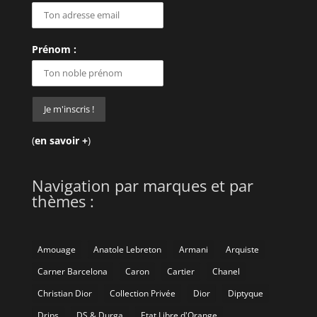
Prénom :
(
en savoir +
)
Navigation par marques et par
thèmes :
Amouage
Anatole Lebreton
Armani
Arquiste
Carner Barcelona
Caron
Cartier
Chanel
Christian Dior
Collection Privée
Dior
Diptyque
Drips
DS & Durga
Etat Libre d'Orange