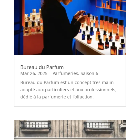
Bureau du Parfum
Mar 26, 2025
|
Parfumeries
,
Saison 6
Bureau du Parfum est un concept très malin
adapté aux particuliers et aux professionnels,
dédié à la parfumerie et l’olfaction.