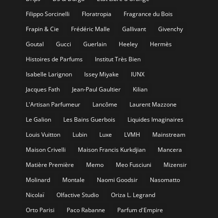
Filippo Sorcinelli
Floratropia
Fragrance du Bois
Frapin & Cie
Frédéric Malle
Gallivant
Givenchy
Goutal
Gucci
Guerlain
Heeley
Hermès
Histoires de Parfums
Institut Très Bien
Isabelle Larignon
Issey Miyake
IUNX
Jacques Fath
Jean-Paul Gaultier
Kilian
L'Artisan Parfumeur
Lancôme
Laurent Mazzone
Le Galion
Les Bains Guerbois
Liquides Imaginaires
Louis Vuitton
Lubin
Luxe
LVMH
Mainstream
Maison Crivelli
Maison Francis Kurkdjian
Mancera
Matière Première
Memo
Meo Fusciuni
Mizensir
Molinard
Montale
Naomi Goodsir
Nasomatto
Nicolaï
Olfactive Studio
Oriza L. Legrand
Orto Parisi
Paco Rabanne
Parfum d'Empire