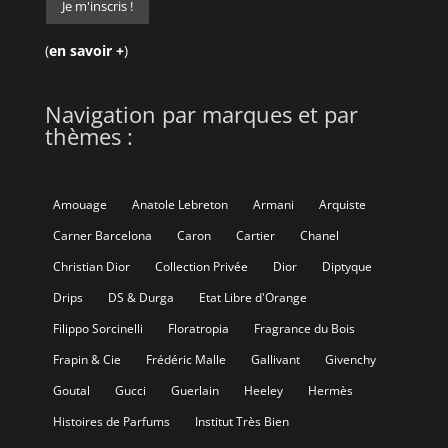
(
en savoir +
)
Navigation par marques et par
thèmes :
Amouage
Anatole Lebreton
Armani
Arquiste
Carner Barcelona
Caron
Cartier
Chanel
Christian Dior
Collection Privée
Dior
Diptyque
Drips
DS & Durga
Etat Libre d'Orange
Filippo Sorcinelli
Floratropia
Fragrance du Bois
Frapin & Cie
Frédéric Malle
Gallivant
Givenchy
Goutal
Gucci
Guerlain
Heeley
Hermès
Histoires de Parfums
Institut Très Bien