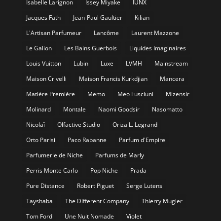
Isabelle Larignon
Issey Miyake
IUNX
Jacques Fath
Jean-Paul Gaultier
Kilian
L'Artisan Parfumeur
Lancôme
Laurent Mazzone
Le Galion
Les Bains Guerbois
Liquides Imaginaires
Louis Vuitton
Lubin
Luxe
LVMH
Mainstream
Maison Crivelli
Maison Francis Kurkdjian
Mancera
Matière Première
Memo
Meo Fusciuni
Mizensir
Molinard
Montale
Naomi Goodsir
Nasomatto
Nicolaï
Olfactive Studio
Oriza L. Legrand
Orto Parisi
Paco Rabanne
Parfum d'Empire
Parfumerie de Niche
Parfums de Marly
Perris Monte Carlo
Pop Niche
Prada
Pure Distance
Robert Piguet
Serge Lutens
Tayshaba
The Different Company
Thierry Mugler
Tom Ford
Une Nuit Nomade
Violet