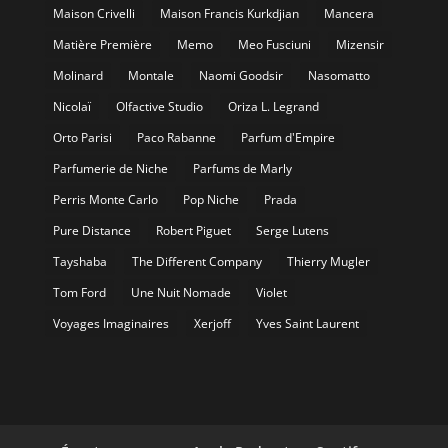
Maison Crivelli
Maison Francis Kurkdjian
Mancera
Matière Première
Memo
Meo Fusciuni
Mizensir
Molinard
Montale
Naomi Goodsir
Nasomatto
Nicolaï
Olfactive Studio
Oriza L. Legrand
Orto Parisi
Paco Rabanne
Parfum d'Empire
Parfumerie de Niche
Parfums de Marly
Perris Monte Carlo
Pop Niche
Prada
Pure Distance
Robert Piguet
Serge Lutens
Tayshaba
The Different Company
Thierry Mugler
Tom Ford
Une Nuit Nomade
Violet
Voyages Imaginaires
Xerjoff
Yves Saint Laurent