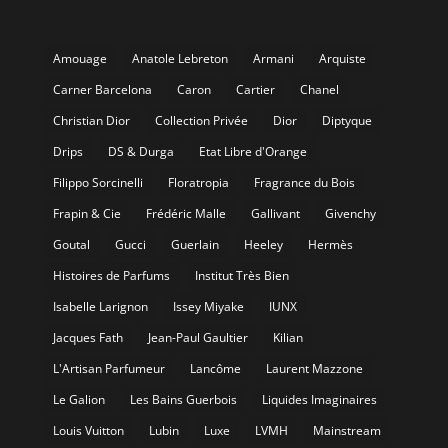
Amouage
Anatole Lebreton
Armani
Arquiste
Carner Barcelona
Caron
Cartier
Chanel
Christian Dior
Collection Privée
Dior
Diptyque
Drips
DS & Durga
Etat Libre d'Orange
Filippo Sorcinelli
Floratropia
Fragrance du Bois
Frapin & Cie
Frédéric Malle
Gallivant
Givenchy
Goutal
Gucci
Guerlain
Heeley
Hermès
Histoires de Parfums
Institut Très Bien
Isabelle Larignon
Issey Miyake
IUNX
Jacques Fath
Jean-Paul Gaultier
Kilian
L'Artisan Parfumeur
Lancôme
Laurent Mazzone
Le Galion
Les Bains Guerbois
Liquides Imaginaires
Louis Vuitton
Lubin
Luxe
LVMH
Mainstream