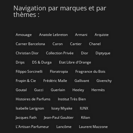
Navigation par marques et par
thèmes :
Amouage
Anatole Lebreton
Armani
Arquiste
Carner Barcelona
Caron
Cartier
Chanel
Christian Dior
Collection Privée
Dior
Diptyque
Drips
DS & Durga
Etat Libre d'Orange
Filippo Sorcinelli
Floratropia
Fragrance du Bois
Frapin & Cie
Frédéric Malle
Gallivant
Givenchy
Goutal
Gucci
Guerlain
Heeley
Hermès
Histoires de Parfums
Institut Très Bien
Isabelle Larignon
Issey Miyake
IUNX
Jacques Fath
Jean-Paul Gaultier
Kilian
L'Artisan Parfumeur
Lancôme
Laurent Mazzone