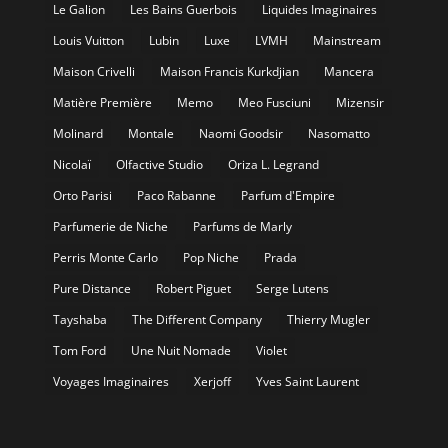
Le Galion
Les Bains Guerbois
Liquides Imaginaires
Louis Vuitton
Lubin
Luxe
LVMH
Mainstream
Maison Crivelli
Maison Francis Kurkdjian
Mancera
Matière Première
Memo
Meo Fusciuni
Mizensir
Molinard
Montale
Naomi Goodsir
Nasomatto
Nicolaï
Olfactive Studio
Oriza L. Legrand
Orto Parisi
Paco Rabanne
Parfum d'Empire
Parfumerie de Niche
Parfums de Marly
Perris Monte Carlo
Pop Niche
Prada
Pure Distance
Robert Piguet
Serge Lutens
Tayshaba
The Different Company
Thierry Mugler
Tom Ford
Une Nuit Nomade
Violet
Voyages Imaginaires
Xerjoff
Yves Saint Laurent