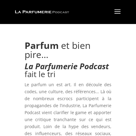
Parfum
et bien
pire…
La Parfumerie Podcast
fait le tri
Le parfum un est art. Il en découle des
codes, une culture, des références… Là où
de nombreux escrocs participent à la
propagandes de l’industrie, La Parfumerie
Podcast vient clarifier le game et apporter
une critique tranchante sur ce qui est
produit. Loin de la hype des vendeurs,
des influenceurs, des réseaux sociaux,