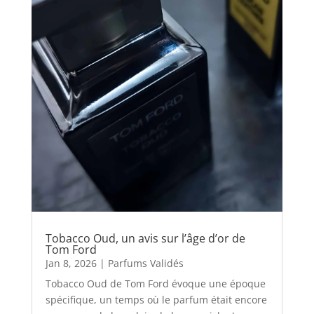
Tobacco Oud, un avis sur l’âge d’or de
Tom Ford
Jan 8, 2026
|
Parfums Validés
Tobacco Oud de Tom Ford évoque une époque
spécifique, un temps où le parfum était encore