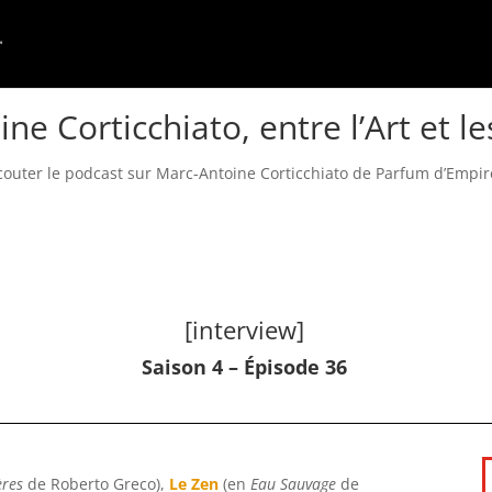
ne Corticchiato, entre l’Art et l
couter le podcast sur Marc-Antoine Corticchiato de Parfum d’Empire
[interview]
Saison 4 – Épisode 36
ères
de Roberto Greco),
Le Zen
(en
Eau Sauvage
de