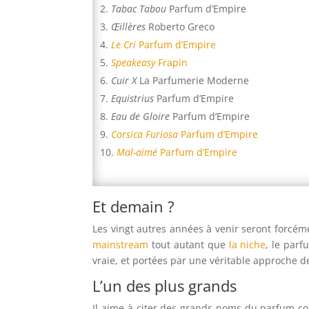
Tabac Tabou
Parfum d’Empire
Œillères
Roberto Greco
Le Cri
Parfum d’Empire
Speakeasy
Frapin
Cuir X
La Parfumerie Moderne
Equistrius
Parfum d’Empire
Eau de Gloire
Parfum d’Empire
Corsica Furiosa
Parfum d’Empire
Mal-aimé
Parfum d’Empire
Et demain ?
Les vingt autres années à venir seront forcéme
mainstream
tout autant que
la niche
, le par
vraie, et portées par une véritable approche de 
L’un des plus grands
Il aime à citer des grands noms du parfum