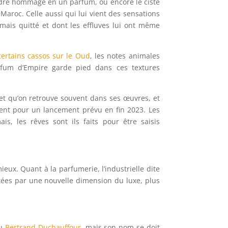
endre hommage en un parfum, ou encore le ciste
 Maroc. Celle aussi qui lui vient des sensations
jamais quitté et dont les effluves lui ont même
certains cassos sur le Oud
, les notes animales
rfum d’Empire garde pied dans ces textures
t et qu’on retrouve souvent dans ses œuvres, et
ment pour un lancement prévu en fin 2023. Les
is, les rêves sont ils faits pour être saisis
eux. Quant à la parfumerie, l’industrielle dite
tées par une nouvelle dimension du luxe, plus
ou
Bertrand Duchauffour
, mais son nom se doit