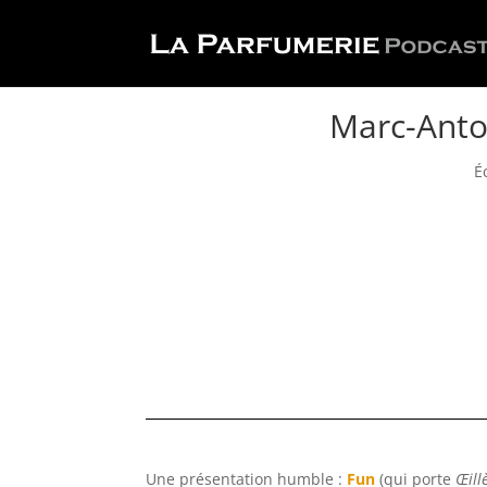
Marc-Antoi
É
Une présentation humble :
Fun
(qui porte
Œill