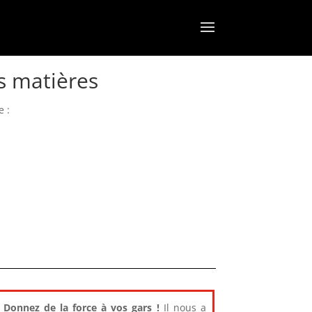
es matières
 :
Donnez de la force à vos gars !
Il nous a