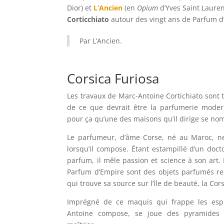
Dior) et
L’Ancien
(en
Opium
d’Yves Saint Laure
Corticchiato
autour des vingt ans de Parfum d
Par L’Ancien.
Corsica Furiosa
Les travaux de Marc-Antoine Cortichiato sont 
de ce que devrait être la parfumerie moderne
pour ça qu’une des maisons qu’il dirige se 
Le parfumeur, d’âme Corse, né au Maroc, ne
lorsqu’il compose. Étant estampillé d’un doct
parfum, il mêle passion et science à son art.
Parfum d’Empire sont des objets parfumés rem
qui trouve sa source sur l’île de beauté, la Cor
Imprégné de ce maquis qui frappe les espr
Antoine compose, se joue des pyramides ol