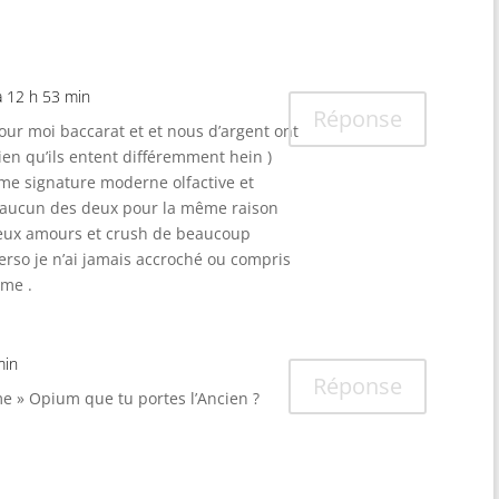
à 12 h 53 min
Réponse
pour moi baccarat et et nous d’argent ont
ien qu’ils entent différemment hein )
ême signature moderne olfactive et
c aucun des deux pour la même raison
 deux amours et crush de beaucoup
so je n’ai jamais accroché ou compris
 me .
min
Réponse
me » Opium que tu portes l’Ancien ?