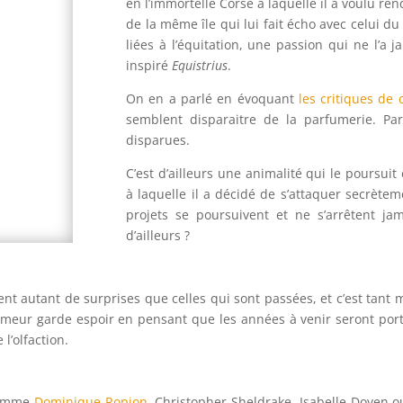
en l’immortelle Corse à laquelle il a voulu r
de la même île qui lui fait écho avec celui du
liées à l’équitation, une passion qui ne l’a 
inspiré
Equistrius
.
On en a parlé en évoquant
les critiques de 
semblent disparaitre de la parfumerie. Pa
disparues.
C’est d’ailleurs une animalité qui le poursui
à laquelle il a décidé de s’attaquer secrète
projets se poursuivent et ne s’arrêtent jama
d’ailleurs ?
nt autant de surprises que celles qui sont passées, et c’est tant mi
fumeur garde espoir en pensant que les années à venir seront por
l’olfaction.
 comme
Dominique Ropion
, Christopher Sheldrake, Isabelle Doyen 