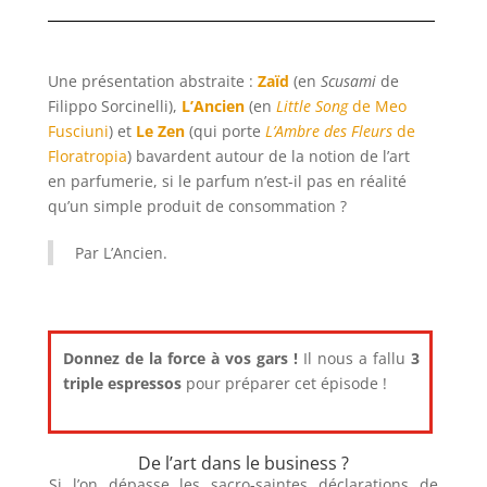
Une présentation abstraite :
Zaïd
(en
Scusami
de
Filippo Sorcinelli),
L’Ancien
(en
Little Song
de Meo
Fusciuni
) et
Le Zen
(qui porte
L’Ambre des Fleurs
de
Floratropia
) bavardent autour de la notion de l’art
en parfumerie, si le parfum n’est-il pas en réalité
qu’un simple produit de consommation ?
Par L’Ancien.
Donnez de la force à vos gars !
Il nous a fallu
3
triple espressos
pour préparer cet épisode !
De l’art dans le business ?
Si l’on dépasse les sacro-saintes déclarations de