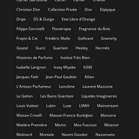
Christian Dior
Collection Privée
Dior
Diptyque
Drips
DS & Durga
Etat Libre d'Orange
Filippo Sorcinelli
Floratropia
Fragrance du Bois
Frapin & Cie
Frédéric Malle
Gallivant
Givenchy
Goutal
Gucci
Guerlain
Heeley
Hermès
Histoires de Parfums
Institut Très Bien
Isabelle Larignon
Issey Miyake
IUNX
Jacques Fath
Jean-Paul Gaultier
Kilian
L'Artisan Parfumeur
Lancôme
Laurent Mazzone
Le Galion
Les Bains Guerbois
Liquides Imaginaires
Louis Vuitton
Lubin
Luxe
LVMH
Mainstream
Maison Crivelli
Maison Francis Kurkdjian
Mancera
Matière Première
Memo
Meo Fusciuni
Mizensir
Molinard
Montale
Naomi Goodsir
Nasomatto