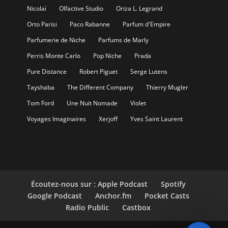
Nicolaï
Olfactive Studio
Oriza L. Legrand
Orto Parisi
Paco Rabanne
Parfum d'Empire
Parfumerie de Niche
Parfums de Marly
Perris Monte Carlo
Pop Niche
Prada
Pure Distance
Robert Piguet
Serge Lutens
Tayshaba
The Different Company
Thierry Mugler
Tom Ford
Une Nuit Nomade
Violet
Voyages Imaginaires
Xerjoff
Yves Saint Laurent
Écoutez-nous sur : Apple Podcast
Spotify
Google Podcast
Anchor.fm
Pocket Casts
Radio Public
Castbox