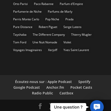
Orto Parisi
Paco Rabanne
Parfum d'Empire
Parfumerie de Niche
Parfums de Marly
Perris Monte Carlo
Pop Niche
Prada
Pure Distance
Robert Piguet
Serge Lutens
Tayshaba
The Different Company
Thierry Mugler
Tom Ford
Une Nuit Nomade
Violet
Voyages Imaginaires
Xerjoff
Yves Saint Laurent
Écoutez-nous sur : Apple Podcast
Spotify
Google Podcast
Anchor.fm
Pocket Casts
Radio Public
Castbox
Contact
Une question ?