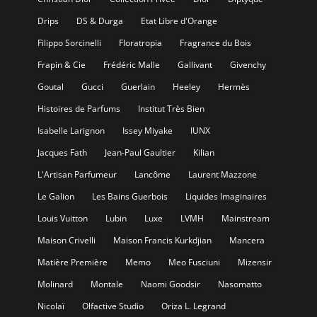
Drips
DS & Durga
Etat Libre d'Orange
Filippo Sorcinelli
Floratropia
Fragrance du Bois
Frapin & Cie
Frédéric Malle
Gallivant
Givenchy
Goutal
Gucci
Guerlain
Heeley
Hermès
Histoires de Parfums
Institut Très Bien
Isabelle Larignon
Issey Miyake
IUNX
Jacques Fath
Jean-Paul Gaultier
Kilian
L'Artisan Parfumeur
Lancôme
Laurent Mazzone
Le Galion
Les Bains Guerbois
Liquides Imaginaires
Louis Vuitton
Lubin
Luxe
LVMH
Mainstream
Maison Crivelli
Maison Francis Kurkdjian
Mancera
Matière Première
Memo
Meo Fusciuni
Mizensir
Molinard
Montale
Naomi Goodsir
Nasomatto
Nicolaï
Olfactive Studio
Oriza L. Legrand