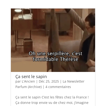
Ça sent le sapin
par
L'Ancien
|
Déc 25, 2025
|
La Newsletter
Parfum (Archive)
|
4 commentaires
Ça sent le sapin C’est les fêtes chez la France !
Ça donne trop envie vu de chez moi, j’imagine