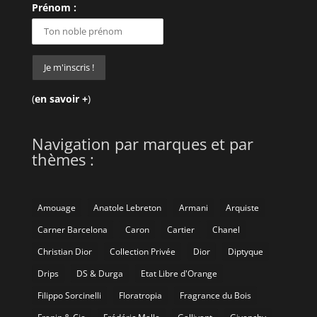
Prénom :
(
en savoir +
)
Navigation par marques et par
thèmes :
Amouage
Anatole Lebreton
Armani
Arquiste
Carner Barcelona
Caron
Cartier
Chanel
Christian Dior
Collection Privée
Dior
Diptyque
Drips
DS & Durga
Etat Libre d'Orange
Filippo Sorcinelli
Floratropia
Fragrance du Bois