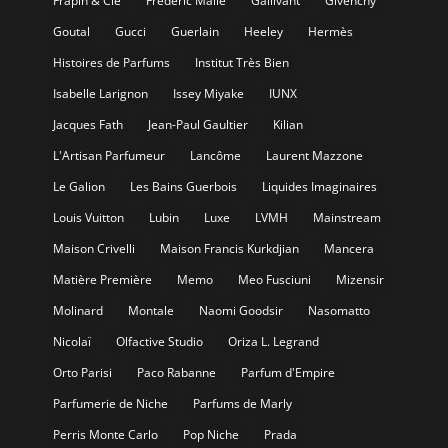
Frapin & Cie
Frédéric Malle
Gallivant
Givenchy
Goutal
Gucci
Guerlain
Heeley
Hermès
Histoires de Parfums
Institut Très Bien
Isabelle Larignon
Issey Miyake
IUNX
Jacques Fath
Jean-Paul Gaultier
Kilian
L'Artisan Parfumeur
Lancôme
Laurent Mazzone
Le Galion
Les Bains Guerbois
Liquides Imaginaires
Louis Vuitton
Lubin
Luxe
LVMH
Mainstream
Maison Crivelli
Maison Francis Kurkdjian
Mancera
Matière Première
Memo
Meo Fusciuni
Mizensir
Molinard
Montale
Naomi Goodsir
Nasomatto
Nicolaï
Olfactive Studio
Oriza L. Legrand
Orto Parisi
Paco Rabanne
Parfum d'Empire
Parfumerie de Niche
Parfums de Marly
Perris Monte Carlo
Pop Niche
Prada