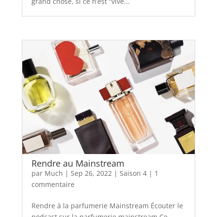
grand chose, si ce n’est “vive...
Rendre au Mainstream
par
Much
|
Sep 26, 2022
|
Saison 4
|
1
commentaire
Rendre à la parfumerie Mainstream Écouter le
podcast sur la parfumerie mainstream Ce