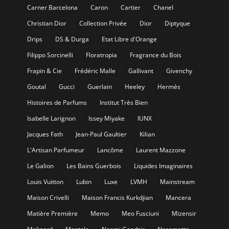
Carner Barcelona
Caron
Cartier
Chanel
Christian Dior
Collection Privée
Dior
Diptyque
Drips
DS & Durga
Etat Libre d'Orange
Filippo Sorcinelli
Floratropia
Fragrance du Bois
Frapin & Cie
Frédéric Malle
Gallivant
Givenchy
Goutal
Gucci
Guerlain
Heeley
Hermès
Histoires de Parfums
Institut Très Bien
Isabelle Larignon
Issey Miyake
IUNX
Jacques Fath
Jean-Paul Gaultier
Kilian
L'Artisan Parfumeur
Lancôme
Laurent Mazzone
Le Galion
Les Bains Guerbois
Liquides Imaginaires
Louis Vuitton
Lubin
Luxe
LVMH
Mainstream
Maison Crivelli
Maison Francis Kurkdjian
Mancera
Matière Première
Memo
Meo Fusciuni
Mizensir