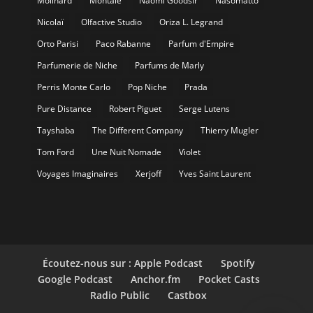
Molinard
Montale
Naomi Goodsir
Nasomatto
Nicolaï
Olfactive Studio
Oriza L. Legrand
Orto Parisi
Paco Rabanne
Parfum d'Empire
Parfumerie de Niche
Parfums de Marly
Perris Monte Carlo
Pop Niche
Prada
Pure Distance
Robert Piguet
Serge Lutens
Tayshaba
The Different Company
Thierry Mugler
Tom Ford
Une Nuit Nomade
Violet
Voyages Imaginaires
Xerjoff
Yves Saint Laurent
Écoutez-nous sur : Apple Podcast
Spotify
Google Podcast
Anchor.fm
Pocket Casts
Radio Public
Castbox