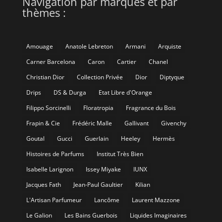
Navigation par marques et par
thèmes :
Amouage
Anatole Lebreton
Armani
Arquiste
Carner Barcelona
Caron
Cartier
Chanel
Christian Dior
Collection Privée
Dior
Diptyque
Drips
DS & Durga
Etat Libre d'Orange
Filippo Sorcinelli
Floratropia
Fragrance du Bois
Frapin & Cie
Frédéric Malle
Gallivant
Givenchy
Goutal
Gucci
Guerlain
Heeley
Hermès
Histoires de Parfums
Institut Très Bien
Isabelle Larignon
Issey Miyake
IUNX
Jacques Fath
Jean-Paul Gaultier
Kilian
L'Artisan Parfumeur
Lancôme
Laurent Mazzone
Le Galion
Les Bains Guerbois
Liquides Imaginaires