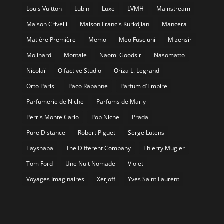
Louis Vuitton
Lubin
Luxe
LVMH
Mainstream
Maison Crivelli
Maison Francis Kurkdjian
Mancera
Matière Première
Memo
Meo Fusciuni
Mizensir
Molinard
Montale
Naomi Goodsir
Nasomatto
Nicolaï
Olfactive Studio
Oriza L. Legrand
Orto Parisi
Paco Rabanne
Parfum d'Empire
Parfumerie de Niche
Parfums de Marly
Perris Monte Carlo
Pop Niche
Prada
Pure Distance
Robert Piguet
Serge Lutens
Tayshaba
The Different Company
Thierry Mugler
Tom Ford
Une Nuit Nomade
Violet
Voyages Imaginaires
Xerjoff
Yves Saint Laurent