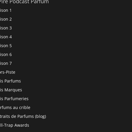
Pire Podcast Parfum
ison 1
ison 2
ison 3
ison 4
ison 5
ison 6
ison 7
rs-Piste
is Parfums
is Marques
is Parfumeries
rfums au crible
traits de Parfums (blog)
ll-Trap Awards