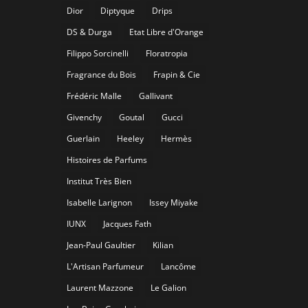
Dior
Diptyque
Drips
DS & Durga
Etat Libre d'Orange
Filippo Sorcinelli
Floratropia
Fragrance du Bois
Frapin & Cie
Frédéric Malle
Gallivant
Givenchy
Goutal
Gucci
Guerlain
Heeley
Hermès
Histoires de Parfums
Institut Très Bien
Isabelle Larignon
Issey Miyake
IUNX
Jacques Fath
Jean-Paul Gaultier
Kilian
L'Artisan Parfumeur
Lancôme
Laurent Mazzone
Le Galion