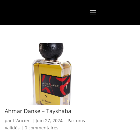
Ahmar Danse – Tayshaba
par
L'Ancien
|
Juin 27, 2024
|
Parfums
Validés
|
0 commentaires