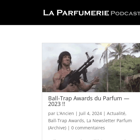
Ball-Trap Awards du Parfum —
2023 !!
par
L'Ancien
|
Juil 4, 2024
|
Actualité
,
Ball-Trap Awards
,
La Newsletter Parfum
(Archive)
|
0 commentaires