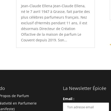
Jean-Claude Ellena Jean-Claude Ellena,
né le 7 avril 1947 à Grasse, fait partie des
plus célèbres parfumeurs français. Nez
exclusif d’Hermès pendant 11 ans, il est
désormais Directeur de Création
Olfactive de la maison de parfum Le
Couvent depuis 2019. Son...
do
La Newsletter Épicée
Propos de Parfum
Email :
éativité en Parfumerie
anifeste)