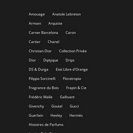
Amouage
Anatole Lebreton
Armani
Arquiste
Carner Barcelona
Caron
Cartier
Chanel
Christian Dior
Collection Privée
Dior
Diptyque
Drips
DS & Durga
Etat Libre d'Orange
Filippo Sorcinelli
Floratropia
Fragrance du Bois
Frapin & Cie
Frédéric Malle
Gallivant
Givenchy
Goutal
Gucci
Guerlain
Heeley
Hermès
Histoires de Parfums