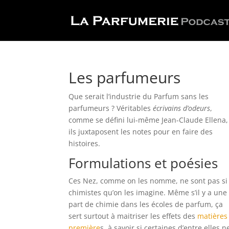
Les parfumeurs
Que serait l’industrie du Parfum sans les
parfumeurs ? Véritables
écrivains d’odeurs
,
comme se défini lui-même Jean-Claude Ellena,
ils juxtaposent les notes pour en faire des
histoires.
Formulations et poésies
Ces Nez, comme on les nomme, ne sont pas si
chimistes qu’on les imagine. Même s’il y a une
part de chimie dans les écoles de parfum, ça
sert surtout à maitriser les effets des
matières
première
s, à savoir si certaines d’entre elles n