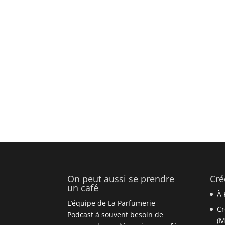
On peut aussi se prendre
Cré
un café
À 
L’équipe de La Parfumerie
Cr
Podcast à souvent besoin de
(M