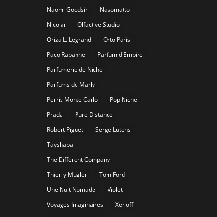
Naomi Goodsir
Nasomatto
Nicolaï
Olfactive Studio
Oriza L. Legrand
Orto Parisi
Paco Rabanne
Parfum d'Empire
Parfumerie de Niche
Parfums de Marly
Perris Monte Carlo
Pop Niche
Prada
Pure Distance
Robert Piguet
Serge Lutens
Tayshaba
The Different Company
Thierry Mugler
Tom Ford
Une Nuit Nomade
Violet
Voyages Imaginaires
Xerjoff