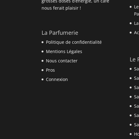
grosses doses d’énergie, un café
Le
nous ferait plaisir !
P
La
La Parfumerie
Ac
Politique de confidentialité
Mentions Légales
Le 
Nous contacter
Sa
Pros
Sa
Connexion
Sa
Sa
Sa
Sa
Sa
Ho