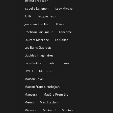
Institut Très Bien
Isabelle Larignon
Issey Miyake
IUNX
Jacques Fath
Jean-Paul Gaultier
Kilian
L'Artisan Parfumeur
Lancôme
Laurent Mazzone
Le Galion
Les Bains Guerbois
Liquides Imaginaires
Louis Vuitton
Lubin
Luxe
LVMH
Mainstream
Maison Crivelli
Maison Francis Kurkdjian
Mancera
Matière Première
Memo
Meo Fusciuni
Mizensir
Molinard
Montale