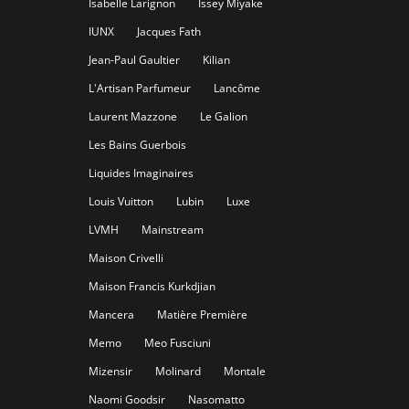
Isabelle Larignon
Issey Miyake
IUNX
Jacques Fath
Jean-Paul Gaultier
Kilian
L'Artisan Parfumeur
Lancôme
Laurent Mazzone
Le Galion
Les Bains Guerbois
Liquides Imaginaires
Louis Vuitton
Lubin
Luxe
LVMH
Mainstream
Maison Crivelli
Maison Francis Kurkdjian
Mancera
Matière Première
Memo
Meo Fusciuni
Mizensir
Molinard
Montale
Naomi Goodsir
Nasomatto