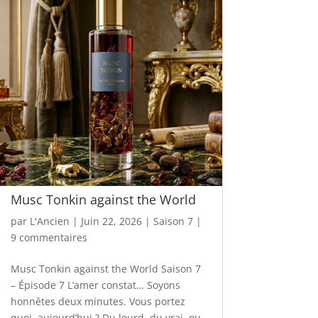
Musc Tonkin against the World
par
L'Ancien
|
Juin 22, 2026
|
Saison 7
|
9 commentaires
Musc Tonkin against the World Saison 7
– Épisode 7 L’amer constat… Soyons
honnêtes deux minutes. Vous portez
quoi, aujourd’hui ? Du lourd, du vrai, ou