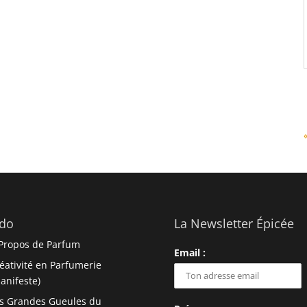
do
La Newsletter Épicée
Propos de Parfum
Email :
éativité en Parfumerie
anifeste)
s Grandes Gueules du