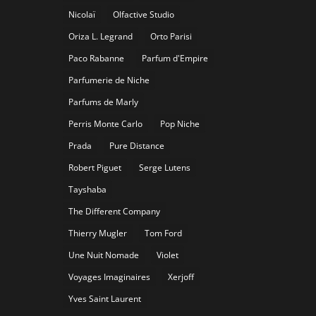
Nicolaï
Olfactive Studio
Oriza L. Legrand
Orto Parisi
Paco Rabanne
Parfum d'Empire
Parfumerie de Niche
Parfums de Marly
Perris Monte Carlo
Pop Niche
Prada
Pure Distance
Robert Piguet
Serge Lutens
Tayshaba
The Different Company
Thierry Mugler
Tom Ford
Une Nuit Nomade
Violet
Voyages Imaginaires
Xerjoff
Yves Saint Laurent