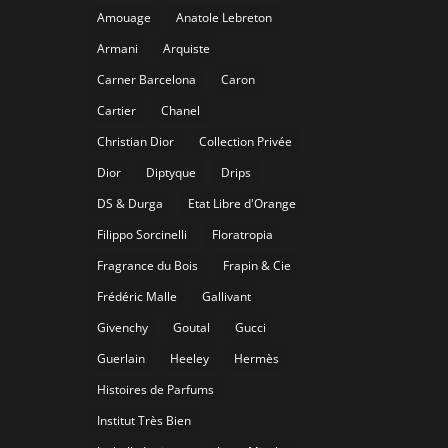
Amouage
Anatole Lebreton
Armani
Arquiste
Carner Barcelona
Caron
Cartier
Chanel
Christian Dior
Collection Privée
Dior
Diptyque
Drips
DS & Durga
Etat Libre d'Orange
Filippo Sorcinelli
Floratropia
Fragrance du Bois
Frapin & Cie
Frédéric Malle
Gallivant
Givenchy
Goutal
Gucci
Guerlain
Heeley
Hermès
Histoires de Parfums
Institut Très Bien