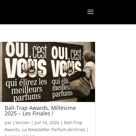
Ball-Trap Awards, Millésime
2025 – Les Finales !
par
L'Ancien
|
Juil 16, 2026
|
Ball-Trap
Awards
,
La Newsletter Parfum (Archive)
|