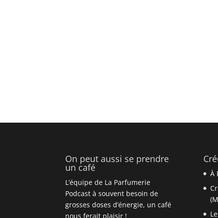
On peut aussi se prendre
Cré
un café
À 
L’équipe de La Parfumerie
Cr
Podcast à souvent besoin de
(M
grosses doses d’énergie, un café
Le
nous ferait plaisir !