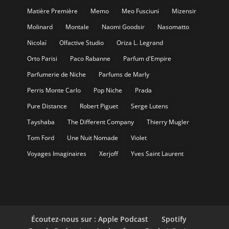
Matière Première
Memo
Meo Fusciuni
Mizensir
Molinard
Montale
Naomi Goodsir
Nasomatto
Nicolaï
Olfactive Studio
Oriza L. Legrand
Orto Parisi
Paco Rabanne
Parfum d'Empire
Parfumerie de Niche
Parfums de Marly
Perris Monte Carlo
Pop Niche
Prada
Pure Distance
Robert Piguet
Serge Lutens
Tayshaba
The Different Company
Thierry Mugler
Tom Ford
Une Nuit Nomade
Violet
Voyages Imaginaires
Xerjoff
Yves Saint Laurent
Écoutez-nous sur : Apple Podcast
Spotify