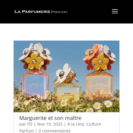
Marguerite et son maître
par
FD
|
Nov 19, 2025
|
À la Une
,
Culture
Parfum
|
0 commentaires