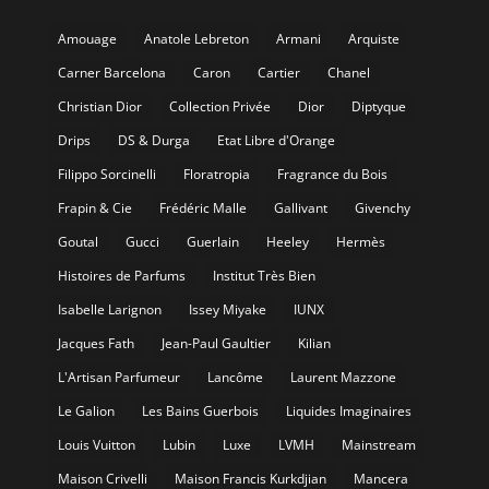
Amouage
Anatole Lebreton
Armani
Arquiste
Carner Barcelona
Caron
Cartier
Chanel
Christian Dior
Collection Privée
Dior
Diptyque
Drips
DS & Durga
Etat Libre d'Orange
Filippo Sorcinelli
Floratropia
Fragrance du Bois
Frapin & Cie
Frédéric Malle
Gallivant
Givenchy
Goutal
Gucci
Guerlain
Heeley
Hermès
Histoires de Parfums
Institut Très Bien
Isabelle Larignon
Issey Miyake
IUNX
Jacques Fath
Jean-Paul Gaultier
Kilian
L'Artisan Parfumeur
Lancôme
Laurent Mazzone
Le Galion
Les Bains Guerbois
Liquides Imaginaires
Louis Vuitton
Lubin
Luxe
LVMH
Mainstream
Maison Crivelli
Maison Francis Kurkdjian
Mancera