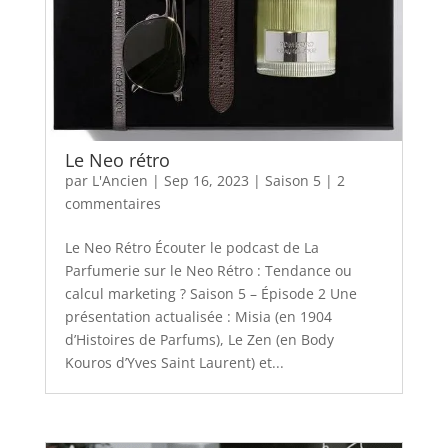
Le Neo rétro
par
L'Ancien
|
Sep 16, 2023
|
Saison 5
|
2
commentaires
Le Neo Rétro Écouter le podcast de La
Parfumerie sur le Neo Rétro : Tendance ou
calcul marketing ? Saison 5 – Épisode 2 Une
présentation actualisée : Misia (en 1904
d’Histoires de Parfums), Le Zen (en Body
Kouros d’Yves Saint Laurent) et...