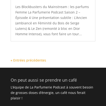
Les Blockbusters du Mainstream : les parfums
Femme La Parfumerie Podcast Saison 2 –
Épisode 4 Une présentation subtile : L’Ancien
(ambiancé en Féminité du Bois de Serge
Lutens) & Le Zen (remonté à bloc en Dior
Homme Intense), vous font faire un tour...
« Entrées précédentes
On peut aussi se prendre un café
L’équipe de La Parfumerie Podcast à souvent besoin
de grosses doses d’énergie, un café nous ferait
plaisir !