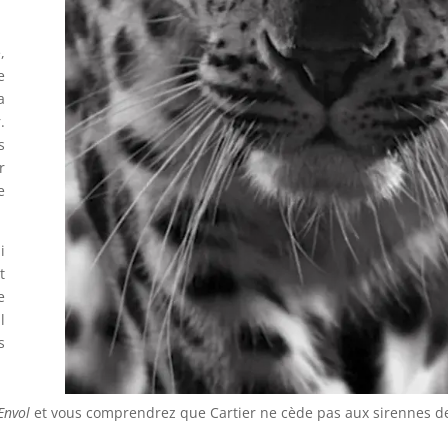
,
e
a
.
s
r
e
i
t
e
l
s
Envol
et vous comprendrez que Cartier ne cède pas aux sirennes de