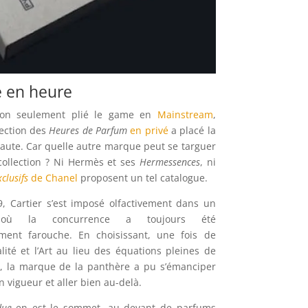
e en heure
non seulement plié le game en
Mainstream
,
lection des
Heures de Parfum
en privé
a placé la
haute. Car quelle autre marque peut se targuer
 collection ? Ni Hermès et ses
Hermessences
, ni
xclusifs
de Chanel
proposent un tel catalogue.
, Cartier s’est imposé olfactivement dans un
où la concurrence a toujours été
ement farouche. En choisissant, une fois de
alité et l’Art au lieu des équations pleines de
, la marque de la panthère a pu s’émanciper
 vigueur et aller bien au-delà.
due
en est le sommet, au devant de parfums