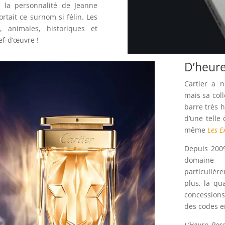
de la personnalité de Jeanne
rtait ce surnom si félin. Les
, animales, historiques et
ef-d’œuvre !
D’heur
Cartier a 
mais sa col
barre très 
d’une telle
même
Les E
Depuis 2009
domaine 
particulièr
plus, la qu
concessions
des codes en
L’Heure Per