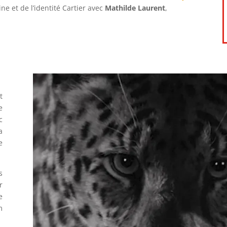
ne et de l’identité Cartier avec
Mathilde Laurent
,
t
e
c
a
e
s
r
e
m