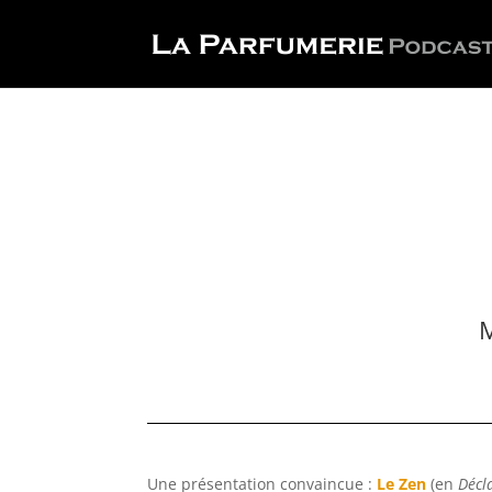
M
Une présentation convaincue :
Le Zen
(en
Décl