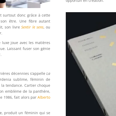
opportun en création.
est surtout donc grâce à cette
 son être. Une fibre autant
t, son livre
Sentir le sens
, ou
r
.
 luxe joue avec les matières
ue. Laissant fuser son génie
.
nières décennies s’appelle
La
rdenia sublime, féminin de
 la tendance. Cartier choque
son emblème de la panthère,
 1986, fait alors par
Alberto
ve, produit un féminin qui se