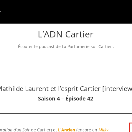
L’ADN Cartier
Écouter le podcast de La Parfumerie sur Cartier :
athilde Laurent et l’esprit Cartier [interview
Saison 4 – Épisode 42
aration d’un Soir
de Cartier) et
L’Ancien
(encore en
Milky