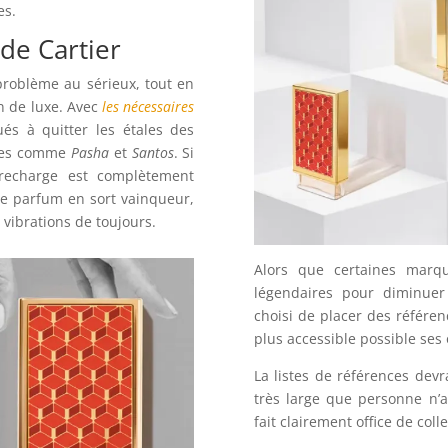
es.
de Cartier
problème au sérieux, tout en
n de luxe. Avec
les nécessaires
és à quitter les étales des
ages comme
Pasha
et
Santos
. Si
 recharge est complètement
 Le parfum en sort vainqueur,
vibrations de toujours.
Alors que certaines marq
légendaires pour diminuer 
choisi de placer des référen
plus accessible possible se
La listes de références devr
très large que personne n’
fait clairement office de col