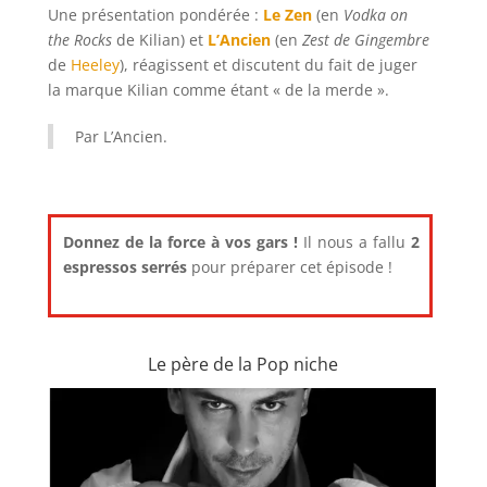
Une présentation pondérée :
Le Zen
(en
Vodka on
the Rocks
de Kilian) et
L’Ancien
(en
Zest de Gingembre
de
Heeley
), réagissent et discutent du fait de juger
la marque Kilian comme étant « de la merde ».
Par L’Ancien.
Donnez de la force à vos gars !
Il nous a fallu
2
espressos serrés
pour préparer cet épisode !
Le père de la Pop niche