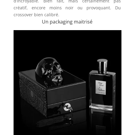
d’incroyable. Bien fait, mais certainement pas
créatif, encore moins noir ou provoquant. Du
crossover bien calibré.
Un packaging maitrisé