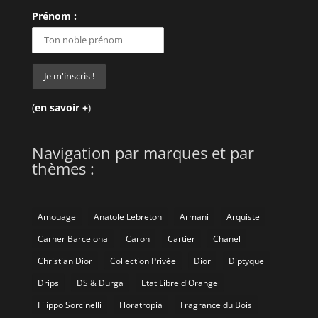
Prénom :
(
en savoir +
)
Navigation par marques et par
thèmes :
Amouage
Anatole Lebreton
Armani
Arquiste
Carner Barcelona
Caron
Cartier
Chanel
Christian Dior
Collection Privée
Dior
Diptyque
Drips
DS & Durga
Etat Libre d'Orange
Filippo Sorcinelli
Floratropia
Fragrance du Bois