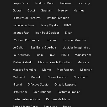
Frapin & Cie
Frédéric Malle
Gallivant
Givenchy
Goutal
Gucci
Guerlain
Heeley
Hermès
Histoires de Parfums
Institut Très Bien
Isabelle Larignon
Issey Miyake
IUNX
Jacques Fath
Jean-Paul Gaultier
Kilian
L'Artisan Parfumeur
Lancôme
Laurent Mazzone
Le Galion
Les Bains Guerbois
Liquides Imaginaires
Louis Vuitton
Lubin
Luxe
LVMH
Mainstream
Maison Crivelli
Maison Francis Kurkdjian
Mancera
Matière Première
Memo
Meo Fusciuni
Mizensir
Molinard
Montale
Naomi Goodsir
Nasomatto
Nicolaï
Olfactive Studio
Oriza L. Legrand
Orto Parisi
Paco Rabanne
Parfum d'Empire
Parfumerie de Niche
Parfums de Marly
Perris Monte Carlo
Pop Niche
Prada