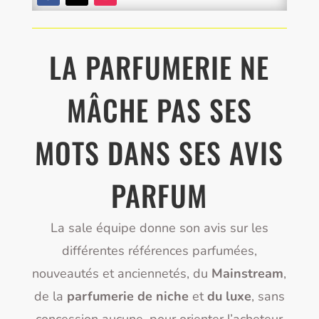
LA PARFUMERIE NE
MÂCHE PAS SES
MOTS DANS SES AVIS
PARFUM
La sale équipe donne son avis sur les
différentes références parfumées,
nouveautés et anciennetés, du
Mainstream
,
de la
parfumerie de niche
et
du luxe
, sans
concession aucune, pour orienter l’acheteur