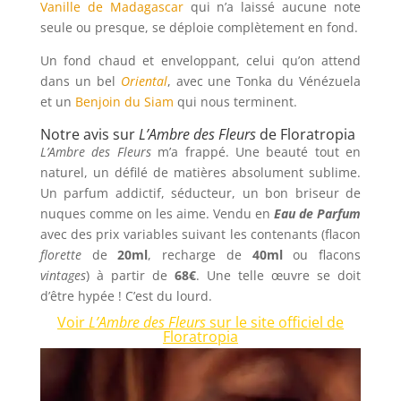
Vanille de Madagascar
qui n’a laissé aucune note
seule ou presque, se déploie complètement en fond.
Un fond chaud et enveloppant, celui qu’on attend
dans un bel
Oriental
, avec une Tonka du Vénézuela
et un
Benjoin du Siam
qui nous terminent.
Notre avis sur
L’Ambre des Fleurs
de Floratropia
L’Ambre des Fleurs
m’a frappé. Une beauté tout en
naturel, un défilé de matières absolument sublime.
Un parfum addictif, séducteur, un bon briseur de
nuques comme on les aime. Vendu en
Eau de Parfum
avec des prix variables suivant les contenants (flacon
florette
de
20ml
, recharge de
40ml
ou flacons
vintages
) à partir de
68€
. Une telle œuvre se doit
d’être hypée ! C’est du lourd.
Voir
L’Ambre des Fleurs
sur le site officiel de
Floratropia