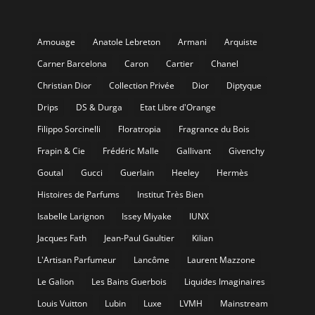
Amouage
Anatole Lebreton
Armani
Arquiste
Carner Barcelona
Caron
Cartier
Chanel
Christian Dior
Collection Privée
Dior
Diptyque
Drips
DS & Durga
Etat Libre d'Orange
Filippo Sorcinelli
Floratropia
Fragrance du Bois
Frapin & Cie
Frédéric Malle
Gallivant
Givenchy
Goutal
Gucci
Guerlain
Heeley
Hermès
Histoires de Parfums
Institut Très Bien
Isabelle Larignon
Issey Miyake
IUNX
Jacques Fath
Jean-Paul Gaultier
Kilian
L'Artisan Parfumeur
Lancôme
Laurent Mazzone
Le Galion
Les Bains Guerbois
Liquides Imaginaires
Louis Vuitton
Lubin
Luxe
LVMH
Mainstream