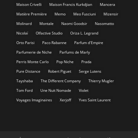
Maison Crivelli
Maison Francis Kurkdjian
Mancera
Matière Première
Memo
Meo Fusciuni
Mizensir
Molinard
Montale
Naomi Goodsir
Nasomatto
Nicolaï
Olfactive Studio
Oriza L. Legrand
Orto Parisi
Paco Rabanne
Parfum d'Empire
Parfumerie de Niche
Parfums de Marly
Perris Monte Carlo
Pop Niche
Prada
Pure Distance
Robert Piguet
Serge Lutens
Tayshaba
The Different Company
Thierry Mugler
Tom Ford
Une Nuit Nomade
Violet
Voyages Imaginaires
Xerjoff
Yves Saint Laurent