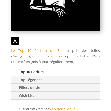
Le Top 10 Parfum du Zen
a pris des toiles
d’araignées, découvrez ici son Top actuel et sa Wish
List Parfum (mis à jour régulièrement) :
Top 10 Parfum
Top Légendes
Piliers de vie
Wish List
Portrait Of a Lady
Frédéric Malle