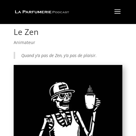
Le Zen
Animateur
Quand y’a pas de Zen, y’a pas de plaisir.