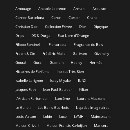
Amouage
Anatole Lebreton
Armani
Arquiste
Carner Barcelona
Caron
Cartier
Chanel
Christian Dior
Collection Privée
Dior
Diptyque
Drips
DS & Durga
Etat Libre d'Orange
Filippo Sorcinelli
Floratropia
Fragrance du Bois
Frapin & Cie
Frédéric Malle
Gallivant
Givenchy
Goutal
Gucci
Guerlain
Heeley
Hermès
Histoires de Parfums
Institut Très Bien
Isabelle Larignon
Issey Miyake
IUNX
Jacques Fath
Jean-Paul Gaultier
Kilian
L'Artisan Parfumeur
Lancôme
Laurent Mazzone
Le Galion
Les Bains Guerbois
Liquides Imaginaires
Louis Vuitton
Lubin
Luxe
LVMH
Mainstream
Maison Crivelli
Maison Francis Kurkdjian
Mancera