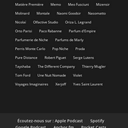
Matière Première
Memo
Meo Fusciuni
Mizensir
Molinard
Montale
Naomi Goodsir
Nasomatto
Nicolaï
Olfactive Studio
Oriza L. Legrand
Orto Parisi
Paco Rabanne
Parfum d'Empire
Parfumerie de Niche
Parfums de Marly
Perris Monte Carlo
Pop Niche
Prada
Pure Distance
Robert Piguet
Serge Lutens
Tayshaba
The Different Company
Thierry Mugler
Tom Ford
Une Nuit Nomade
Violet
Voyages Imaginaires
Xerjoff
Yves Saint Laurent
Écoutez-nous sur : Apple Podcast
Spotify
Google Podcast
Anchor.fm
Pocket Casts