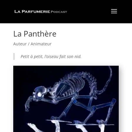
La Panthère
Auteur / Animateur
Petit à petit, l’oiseau fait son nid
.