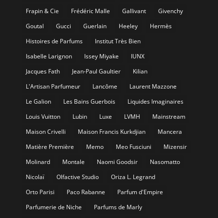
Frapin & Cie
Frédéric Malle
Gallivant
Givenchy
Goutal
Gucci
Guerlain
Heeley
Hermès
Histoires de Parfums
Institut Très Bien
Isabelle Larignon
Issey Miyake
IUNX
Jacques Fath
Jean-Paul Gaultier
Kilian
L'Artisan Parfumeur
Lancôme
Laurent Mazzone
Le Galion
Les Bains Guerbois
Liquides Imaginaires
Louis Vuitton
Lubin
Luxe
LVMH
Mainstream
Maison Crivelli
Maison Francis Kurkdjian
Mancera
Matière Première
Memo
Meo Fusciuni
Mizensir
Molinard
Montale
Naomi Goodsir
Nasomatto
Nicolaï
Olfactive Studio
Oriza L. Legrand
Orto Parisi
Paco Rabanne
Parfum d'Empire
Parfumerie de Niche
Parfums de Marly