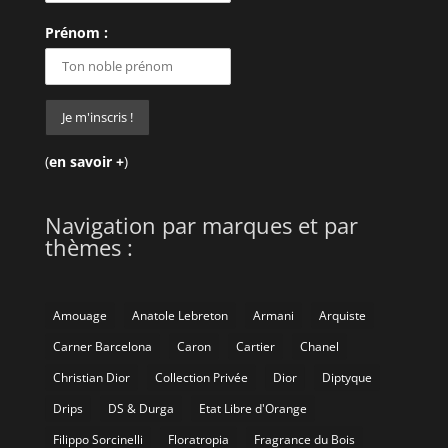
Prénom :
(
en savoir +
)
Navigation par marques et par
thèmes :
Amouage
Anatole Lebreton
Armani
Arquiste
Carner Barcelona
Caron
Cartier
Chanel
Christian Dior
Collection Privée
Dior
Diptyque
Drips
DS & Durga
Etat Libre d'Orange
Filippo Sorcinelli
Floratropia
Fragrance du Bois