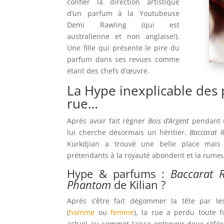
confier la direction artistique
d’un parfum à la Youtubeuse
Demi Rawling (qui est
australienne et non anglaise!).
Une fille qui présente le pire du
parfum dans ses revues comme
étant des chefs d’œuvre.
La Hype inexplicable des
rue…
Après avoir fait régner
Bois d’Argent
pendant u
lui cherche désormais un héritier.
Baccarat 
Kurkdjian a trouvé une belle place mais 
prétendants à la royauté abondent et la rume
Hype & parfums :
Baccarat 
Phantom
de Kilian ?
Après s’être fait dégommer la tête par le
(
homme
ou
femme
), la rue a perdu toute f
actuel au sommet laisse entrevoir deux réfé