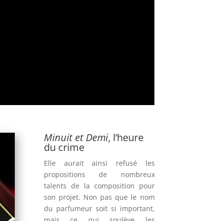
Minuit et Demi
, l’heure
du crime
Elle aurait ainsi refusé les
propositions de nombreux
talents de la composition pour
son projet. Non pas que le nom
du parfumeur soit si important,
mais ce qui soulève les