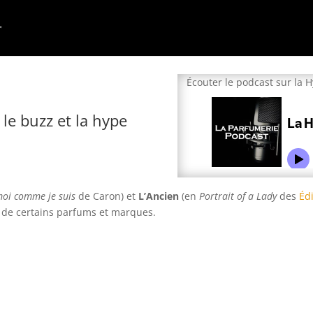
Écouter le podcast sur la 
le buzz et la hype
oi comme je suis
de Caron) et
L’Ancien
(en
Portrait of a Lady
des
Éd
r de certains parfums et marques.