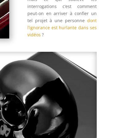
interrogations c’est comment
peut-on en arriver à confier un
tel projet à une personne
dont
l’ignorance est hurlante dans ses
vidéos
?