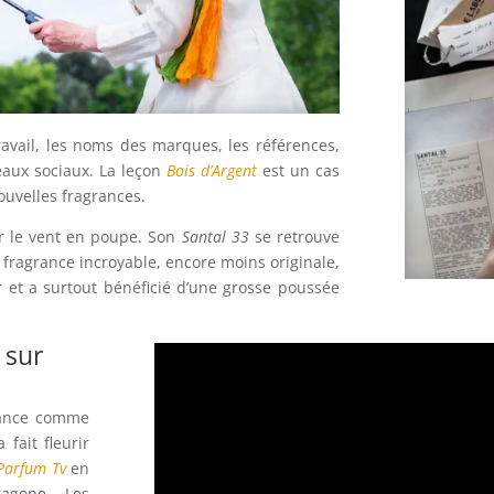
travail, les noms des marques, les références,
seaux sociaux. La leçon
Bois d’Argent
est un cas
nouvelles fragrances.
ir le vent en poupe. Son
Santal 33
se retrouve
e fragrance incroyable, encore moins originale,
 et a surtout bénéficié d’une grosse poussée
 sur
rance comme
 fait fleurir
Parfum Tv
en
xagone. Les