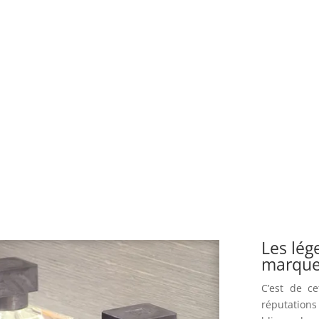
Les lég
marqu
C’est de ce
réputations