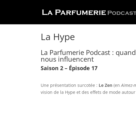
La Hype
La Parfumerie Podcast : quand 
nous influencent
Saison 2 – Épisode 17
Une présentation surcotée :
Le Zen
(en
Aimez-m
vision de la Hype et des effets de mode autou