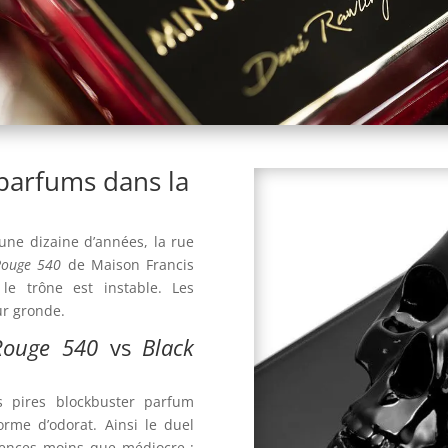
 parfums dans la
ne dizaine d’années, la rue
Rouge 540
de Maison Francis
le trône est instable. Les
ur gronde.
Rouge 540
vs
Black
s pires blockbuster parfum
orme d’odorat. Ainsi le duel
rences moins que médiocre :