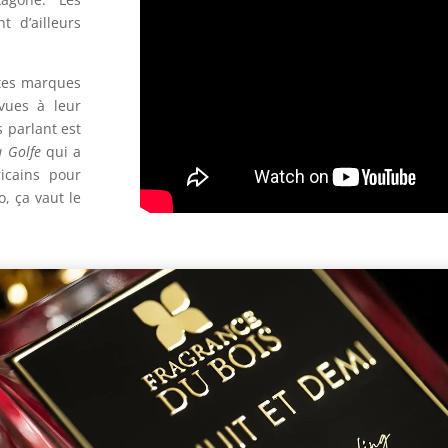
 d’ailleurs
ites marques
vues à leur
 parlant est
u Golfe
qui a
icains pour
, ça vaut le