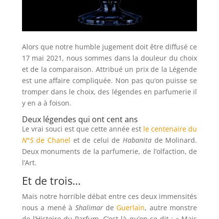
Alors que notre humble jugement doit être diffusé ce
17 mai 2021, nous sommes dans la douleur du choix
et de la comparaison. Attribué un prix de la Légende
est une affaire compliquée. Non pas qu’on puisse se
tromper dans le choix, des légendes en parfumerie il
y en a à foison.
Deux légendes qui ont cent ans
Le vrai souci est que cette année est
le centenaire du
N°5
de Chanel
et de celui de
Habanita
de Molinard.
Deux monuments de la parfumerie, de l’olfaction, de
l’Art.
Et de trois…
Mais notre horrible débat entre ces deux immensités
nous a mené à
Shalimar
de
Guerlain
, autre monstre
de l’Histoire du Parfum. C’est là qu’on se dit : « Mais