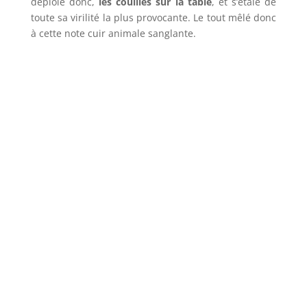
déploie donc,
les couilles sur la table
, et s’étale de
toute sa virilité la plus provocante. Le tout mêlé donc
à cette note cuir animale sanglante.