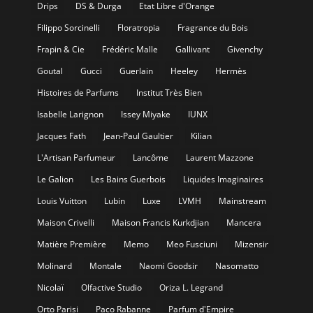
Drips
DS & Durga
Etat Libre d'Orange
Filippo Sorcinelli
Floratropia
Fragrance du Bois
Frapin & Cie
Frédéric Malle
Gallivant
Givenchy
Goutal
Gucci
Guerlain
Heeley
Hermès
Histoires de Parfums
Institut Très Bien
Isabelle Larignon
Issey Miyake
IUNX
Jacques Fath
Jean-Paul Gaultier
Kilian
L'Artisan Parfumeur
Lancôme
Laurent Mazzone
Le Galion
Les Bains Guerbois
Liquides Imaginaires
Louis Vuitton
Lubin
Luxe
LVMH
Mainstream
Maison Crivelli
Maison Francis Kurkdjian
Mancera
Matière Première
Memo
Meo Fusciuni
Mizensir
Molinard
Montale
Naomi Goodsir
Nasomatto
Nicolaï
Olfactive Studio
Oriza L. Legrand
Orto Parisi
Paco Rabanne
Parfum d'Empire