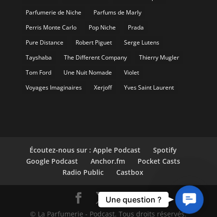
Parfumerie de Niche
Parfums de Marly
Perris Monte Carlo
Pop Niche
Prada
Pure Distance
Robert Piguet
Serge Lutens
Tayshaba
The Different Company
Thierry Mugler
Tom Ford
Une Nuit Nomade
Violet
Voyages Imaginaires
Xerjoff
Yves Saint Laurent
Écoutez-nous sur : Apple Podcast
Spotify
Google Podcast
Anchor.fm
Pocket Casts
Radio Public
Castbox
Contact
Une question ?
Us
© La Parfumerie - Podcast. Tous droits réservés.