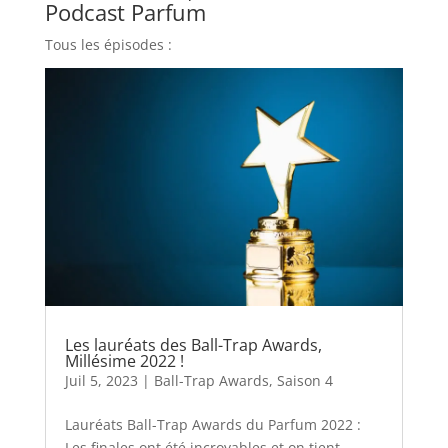
Podcast Parfum
Tous les épisodes :
Les lauréats des Ball-Trap Awards,
Millésime 2022 !
Juil 5, 2023
|
Ball-Trap Awards
,
Saison 4
Lauréats Ball-Trap Awards du Parfum 2022 :
Les finales ont été incroyables et on tient