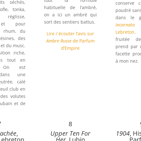
tout la formule
uits séchés,
conserve c
habituelle de l’ambré,
ofle, tonka,
poudré san
on a ici un ambré qui
, réglisse,
dans le 
sort des sentiers battus.
 et pour
Incarnata
d
u rhum, du
Lebreton
. 
Lire / écouter l’avis sur
résines, des
fruitée d
Ambre Russe
de Parfum
r et du musc.
prend par
d’Empire
tion riche,
facette pro
is tout en
à mon nez.
e. On est
 dans une
utrée, calé
euil club en
 des volutes
Cubain et de
7
8
Cachée
,
Upper Ten For
1904
, Hi
Lebreton
Her
, Lubin
Par