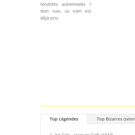
tonalités automnales ?
Non non, ce nom est
déjà pris.
Top Légendes
Top Bizarres (selon
Iris Gris
– Jacques Fath (1947)