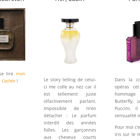
sse lire
mon
Le story telling de celui-
Dans la co
r Cachée
!
ci me colle au nez car il
opéras ce
est tellement juste
hommage
olfactivement parlant.
Butterfly,
Impossible de m’en
Puccini, i
détacher : Le parfum
sensualité i
interdit des années
Pour moi c’e
folles. Les garçonnes
iris sur le 
aux cheveux courts