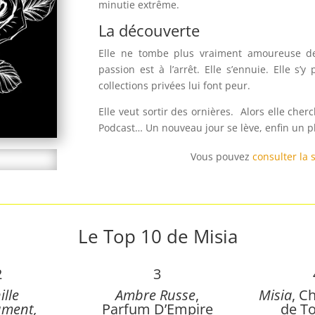
minutie extrême.
La découverte
Elle ne tombe plus vraiment amoureuse de
passion est à l’arrêt. Elle s’ennuie. Elle s’y
collections privées lui font peur.
Elle veut sortir des ornières. Alors elle cher
Podcast… Un nouveau jour se lève, enfin un ph
Vous pouvez
consulter la 
Le Top 10 de Misia
2
3
ille
Ambre Russe
,
Misia
, C
ument,
Parfum D’Empire
de To