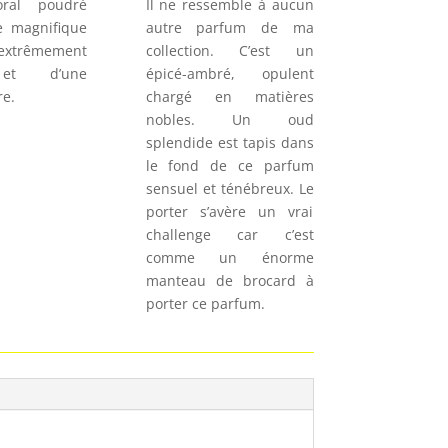
loral poudré
Il ne ressemble à aucun
e magnifique
autre parfum de ma
xtrêmement
collection. C’est un
 et d’une
épicé-ambré, opulent
re.
chargé en matières
nobles. Un oud
splendide est tapis dans
le fond de ce parfum
sensuel et ténébreux. Le
porter s’avère un vrai
challenge car c’est
comme un énorme
manteau de brocard à
porter ce parfum.