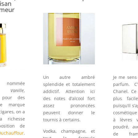
tisan
umeur
Un autre ambré
Je me sens 
ent nommée
splendide et totalement
parfum. C’
Vanille
,
addictif. Attention ici
Chanel. Ce 
e pour des
des notes d’alcool fort
plus facil
 de marque
assez prononcées
puisqu’il s’a
igares, on a
peuvent donner le
cosmétique
a richesse
tournis à certains.
à lèvres vi
osition de
poudré, av
Vodka, champagne, et
uchauffour
.
de fram