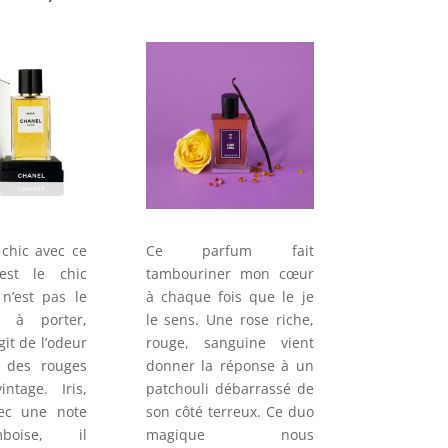
chic avec ce
Ce parfum fait
est le chic
tambouriner mon cœur
n’est pas le
à chaque fois que le je
e à porter,
le sens. Une rose riche,
git de l’odeur
rouge, sanguine vient
 des rouges
donner la réponse à un
ntage. Iris,
patchouli débarrassé de
ec une note
son côté terreux. Ce duo
boise, il
magique nous