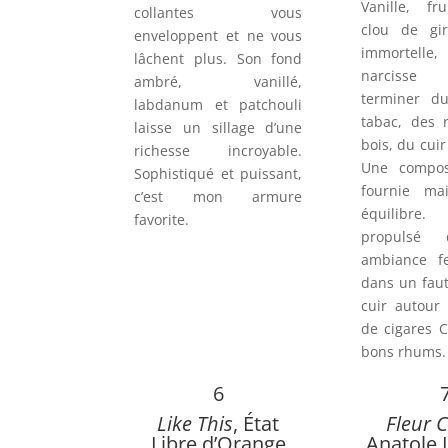
Vanille, fr
collantes vous
clou de gir
enveloppent et ne vous
immortelle
lâchent plus. Son fond
narcisse
ambré, vanillé,
terminer d
labdanum et patchouli
tabac, des 
laisse un sillage d’une
bois, du cui
richesse incroyable.
Une composi
Sophistiqué et puissant,
fournie ma
c’est mon armure
équilibr
favorite.
propulsé
ambiance fe
dans un faut
cuir autour
de cigares 
bons rhums.
6
Like This
, État
Fleur 
Libre d’Orange
Anatole 