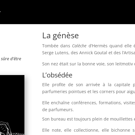
La génèse
Tombée dans
Calèche
d’Hermès quand elle ét
Serge Lutens, des Annick Goutal et des l’Arti
sûre d’être
Son nez était sur la bonne voie, son leitmoti
L’obsédée
Elle profite de son arrivée à la capitale
parfumeries pointues et les corners pour aigui
Elle enchaîne conférences, formations, visi
de parfumeurs.
Son bureau est toujours plein de mouillettes en
Elle note, elle collectionne, elle bichonne