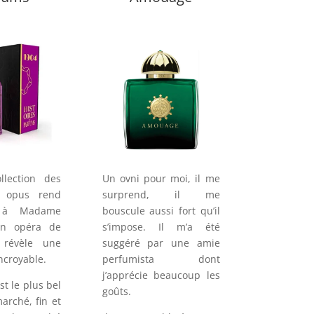
llection des
Un ovni pour moi, il me
t opus rend
surprend, il me
 à Madame
bouscule aussi fort qu’il
 un opéra de
s’impose. Il m’a été
l révèle une
suggéré par une amie
ncroyable.
perfumista dont
j’apprécie beaucoup les
st le plus bel
goûts.
marché, fin et