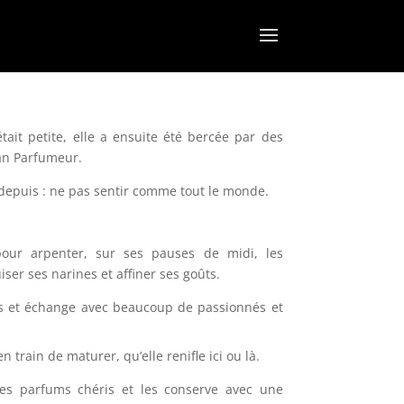
ait petite, elle a ensuite été bercée par des
san Parfumeur.
v depuis : ne pas sentir comme tout le monde.
 pour arpenter, sur ses pauses de midi, les
ser ses narines et affiner ses goûts.
tes et échange avec beaucoup de passionnés et
 train de maturer, qu’elle renifle ici ou là.
 ses parfums chéris et les conserve avec une