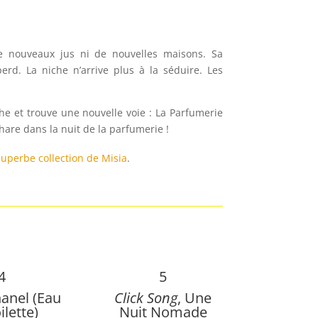
 nouveaux jus ni de nouvelles maisons. Sa
 perd. La niche n’arrive plus à la séduire. Les
che et trouve une nouvelle voie : La Parfumerie
are dans la nuit de la parfumerie !
superbe collection de Misia
.
4
5
hanel (Eau
Click Song
, Une
ilette)
Nuit Nomade