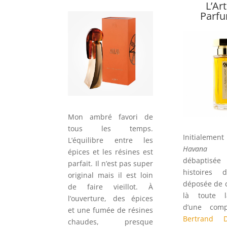
L’Ar
Parf
Mon ambré favori de
tous les temps.
Initialem
L’équilibre entre les
Havana 
épices et les résines est
débaptisé
parfait. Il n’est pas super
histoires
original mais il est loin
déposée de c
de faire vieillot. À
là toute l
l’ouverture, des épices
d’une comp
et une fumée de résines
Bertrand D
chaudes, presque