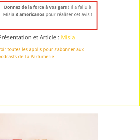
ou
Donnez de la force à vos gars !
Il a fallu à
diminuer
Misia
3 americanos
pour réaliser cet avis !
le
volume.
Présentation et Article :
Misia
Voir toutes les applis pour s’abonner aux
podcasts de La Parfumerie