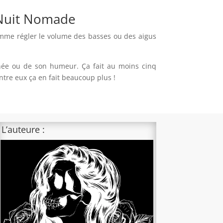
Nuit Nomade
omme régler le volume des basses ou des aigus
urnée ou de son humeur.
Ça fait au moins cinq
entre eux ça en fait beaucoup plus !
L’auteure :