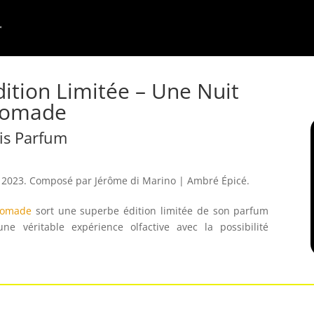
dition Limitée – Une Nuit
omade
is Parfum
n 2023. Composé par Jérôme di Marino | Ambré Épicé
.
Nomade
sort une superbe édition limitée de son parfum
e véritable expérience olfactive avec la possibilité