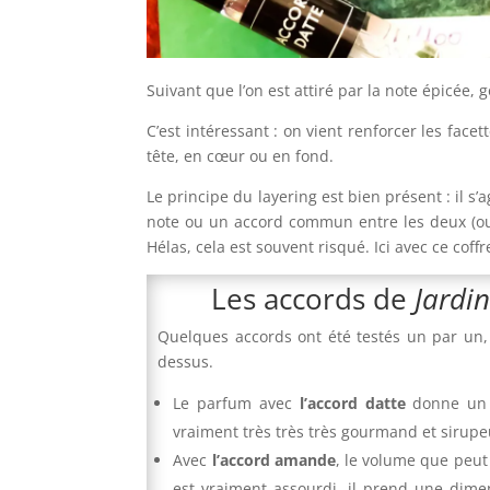
Suivant que l’on est attiré par la note épicée,
C’est intéressant : on vient renforcer les fa
tête, en cœur ou en fond.
Le principe du layering est bien présent : il 
note ou un accord commun entre les deux (o
Hélas, cela est souvent risqué. Ici avec ce coffr
Les accords de
Jardi
Quelques accords ont été testés un par un, 
dessus.
Le parfum avec
l’accord datte
donne un i
vraiment très très très gourmand et sirupe
Avec
l’accord amande
, le volume que peut
est vraiment assourdi, il prend une dime