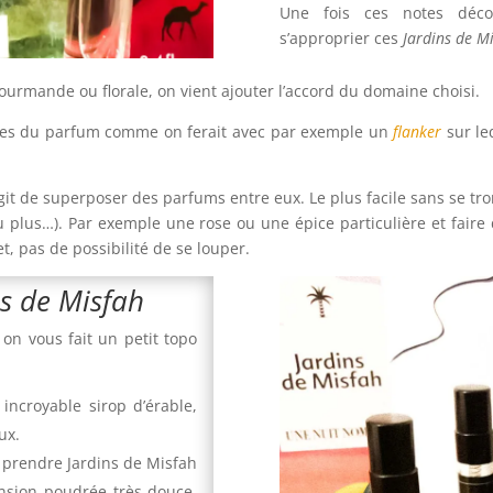
Une fois ces notes déco
s’approprier ces
Jardins de M
 gourmande ou florale, on vient ajouter l’accord du domaine choisi.
cettes du parfum comme on ferait avec par exemple un
flanker
sur le
s’agit de superposer des parfums entre eux. Le plus facile sans se
u plus…).
Par exemple une rose ou une épice particulière et faire
et, pas de possibilité de se louper.
ns de Misfah
on vous fait un petit topo
ncroyable sirop d’érable,
ux.
 prendre Jardins de Misfah
nsion poudrée très douce,