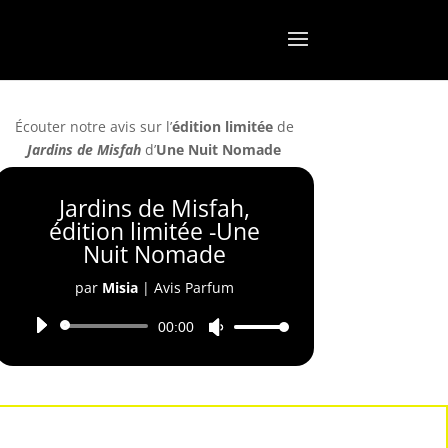
Écouter notre avis sur l’
édition limitée
de
Jardins de Misfah
d’
Une Nuit Nomade
Jardins de Misfah,
édition limitée -Une
Nuit Nomade
par
Misia
|
Avis Parfum
Lecteur
00:00
Utilisez
audio
les
flèches
haut/bas
pour
augmenter