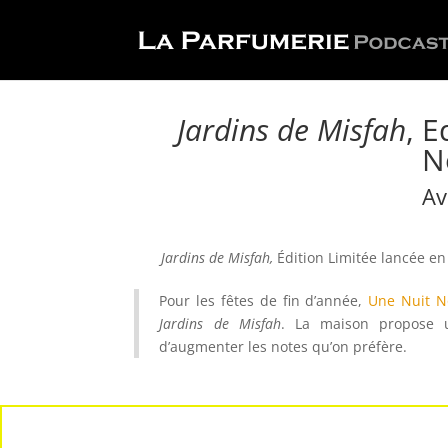
Jardins de Misfah
, E
N
Av
Jardins de Misfah,
Édition Limitée lancée e
Pour les fêtes de fin d’année,
Une Nuit 
Jardins de Misfah
. La maison propose un
d’augmenter les notes qu’on préfère.