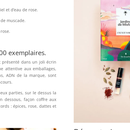
el et d’eau de rose.
ix de muscade.
 rose.
100 exemplaires.
st présenté dans un joli écrin
ue attentive aux emballages,
ins, ADN de la marque, sont
scours.
 deux parties, sur le dessus la
en dessous, façon coffre aux
ords : épices, rose, dattes et