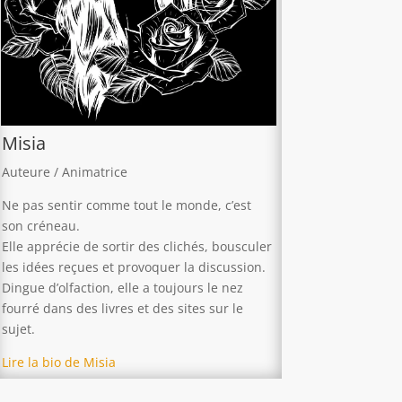
Misia
Auteure / Animatrice
Ne pas sentir comme tout le monde, c’est
son créneau.
Elle apprécie de sortir des clichés, bousculer
les idées reçues et provoquer la discussion.
Dingue d’olfaction, elle a toujours le nez
fourré dans des livres et des sites sur le
sujet.
Lire la bio de Misia