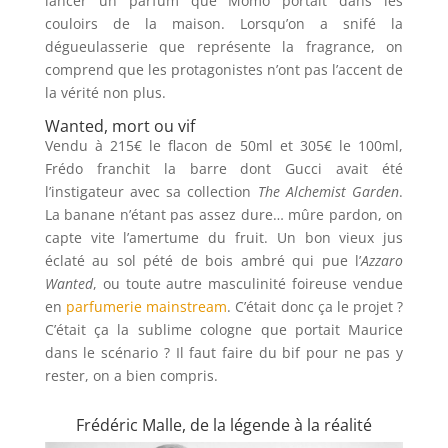
lancer un parfum que Momo portait dans les
couloirs de la maison. Lorsqu’on a snifé la
dégueulasserie que représente la fragrance, on
comprend que les protagonistes n’ont pas l’accent de
la vérité non plus.
Wanted, mort ou vif
Vendu à 215€ le flacon de 50ml et 305€ le 100ml,
Frédo franchit la barre dont Gucci avait été
l’instigateur avec sa collection
The Alchemist Garden
.
La banane n’étant pas assez dure… mûre pardon, on
capte vite l’amertume du fruit. Un bon vieux jus
éclaté au sol pété de bois ambré qui pue l’
Azzaro
Wanted
, ou toute autre masculinité foireuse vendue
en
parfumerie mainstream
. C’était donc ça le projet ?
C’était ça la sublime cologne que portait Maurice
dans le scénario ? Il faut faire du bif pour ne pas y
rester, on a bien compris.
Frédéric Malle, de la légende à la réalité