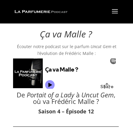
Ça va Malle ?
Écouter notre podcast sur le parfum
Uncut Gem
et
l’évolution de Frédéric Malle :
De
Portait of a Lady
à
Uncut Gem
,
où va Frédéric Malle ?
Saison 4 – Épisode 12