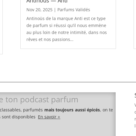
Antinoüs — Anti
Nov 20, 2025
|
Parfums Validés
Antinoüs de la marque Anti est ce type
de parfum si réussi qu’il nous emmène
au plus loin de notre intimité, dans nos
rêves et nos passions…
e ton podcast parfum
nclassables, parfumés
mais toujours aussi épicés
, on te
s sont disponibles
.
En savoir +