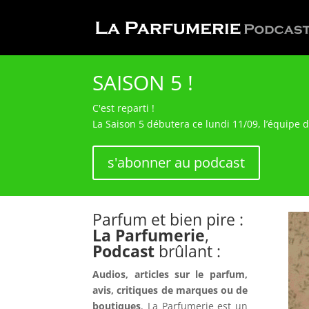
SAISON 5 !
C'est reparti !
La Saison 5 débutera ce lundi 11/09, l’équipe 
s'abonner au podcast
Parfum et bien pire :
La Parfumerie
,
Podcast
brûlant :
Audios, articles sur le parfum,
avis, critiques de marques ou de
boutiques
, La Parfumerie est un