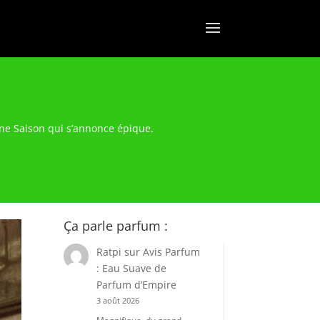
e Saison qui s’annonce épique.
Ça parle parfum :
Ratpi
sur
Avis Parfum
: Eau Suave de
Parfum d’Empire
3 août 2026