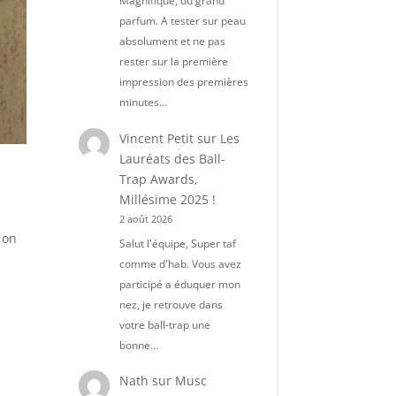
Magnifique, du grand
parfum. A tester sur peau
absolument et ne pas
rester sur la première
impression des premières
minutes…
Vincent Petit
sur
Les
Lauréats des Ball-
Trap Awards,
Millésime 2025 !
2 août 2026
 on
Salut l'équipe, Super taf
comme d'hab. Vous avez
participé a éduquer mon
nez, je retrouve dans
votre ball-trap une
bonne…
Nath
sur
Musc