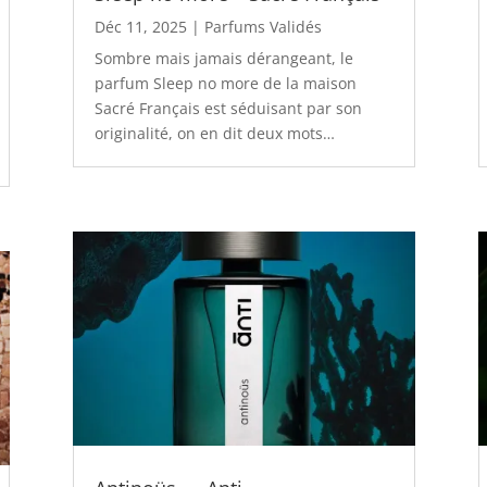
Déc 11, 2025
|
Parfums Validés
Sombre mais jamais dérangeant, le
parfum Sleep no more de la maison
Sacré Français est séduisant par son
originalité, on en dit deux mots…