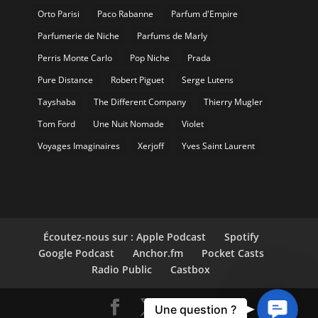
Orto Parisi
Paco Rabanne
Parfum d'Empire
Parfumerie de Niche
Parfums de Marly
Perris Monte Carlo
Pop Niche
Prada
Pure Distance
Robert Piguet
Serge Lutens
Tayshaba
The Different Company
Thierry Mugler
Tom Ford
Une Nuit Nomade
Violet
Voyages Imaginaires
Xerjoff
Yves Saint Laurent
Écoutez-nous sur : Apple Podcast
Spotify
Google Podcast
Anchor.fm
Pocket Casts
Radio Public
Castbox
Contact
Une question ?