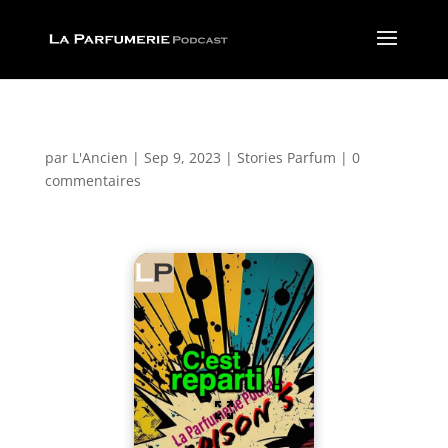
par
L'Ancien
|
Sep 9, 2023
|
Stories Parfum
|
0
commentaires