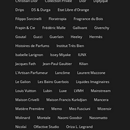
Christian Dior
Collection Privée
Dior
Diptyque
Drips
DS & Durga
Etat Libre d'Orange
Filippo Sorcinelli
Floratropia
Fragrance du Bois
Frapin & Cie
Frédéric Malle
Gallivant
Givenchy
Goutal
Gucci
Guerlain
Heeley
Hermès
Histoires de Parfums
Institut Très Bien
Isabelle Larignon
Issey Miyake
IUNX
Jacques Fath
Jean-Paul Gaultier
Kilian
L'Artisan Parfumeur
Lancôme
Laurent Mazzone
Le Galion
Les Bains Guerbois
Liquides Imaginaires
Louis Vuitton
Lubin
Luxe
LVMH
Mainstream
Maison Crivelli
Maison Francis Kurkdjian
Mancera
Matière Première
Memo
Meo Fusciuni
Mizensir
Molinard
Montale
Naomi Goodsir
Nasomatto
Nicolaï
Olfactive Studio
Oriza L. Legrand