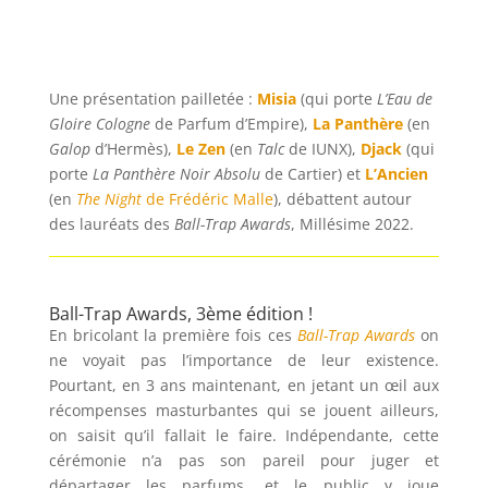
Une présentation pailletée :
Misia
(qui porte
L’Eau de
Gloire Cologne
de Parfum d’Empire),
La Panthère
(en
Galop
d’Hermès),
Le Zen
(en
Talc
de IUNX),
Djack
(qui
porte
La Panthère Noir Absolu
de Cartier) et
L’Ancien
(en
The Night
de Frédéric Malle
), débattent autour
des lauréats des
Ball-Trap Awards
, Millésime 2022.
Ball-Trap Awards, 3ème édition !
En bricolant la première fois ces
Ball-Trap Awards
on
ne voyait pas l’importance de leur existence.
Pourtant, en 3 ans maintenant, en jetant un œil aux
récompenses masturbantes qui se jouent ailleurs,
on saisit qu’il fallait le faire. Indépendante, cette
cérémonie n’a pas son pareil pour juger et
départager les parfums, et le public y joue