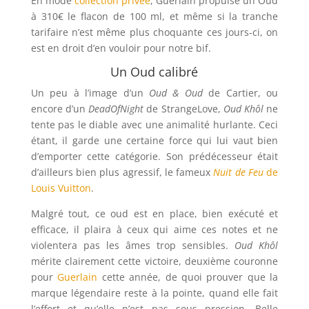
En mode
collection privée
, Guerlain propulse un Oud
à 310€ le flacon de 100 ml, et même si la tranche
tarifaire n’est même plus choquante ces jours-ci, on
est en droit d’en vouloir pour notre bif.
Un Oud calibré
Un peu à l’image d’un
Oud & Oud
de Cartier, ou
encore d’un
DeadOfNight
de StrangeLove,
Oud Khôl
ne
tente pas le diable avec une animalité hurlante. Ceci
étant, il garde une certaine force qui lui vaut bien
d’emporter cette catégorie. Son prédécesseur était
d’ailleurs bien plus agressif, le fameux
Nuit de Feu
de
Louis Vuitton
.
Malgré tout, ce oud est en place, bien exécuté et
efficace, il plaira à ceux qui aime ces notes et ne
violentera pas les âmes trop sensibles.
Oud Khôl
mérite clairement cette victoire, deuxième couronne
pour
Guerlain
cette année, de quoi prouver que la
marque légendaire reste à la pointe, quand elle fait
l’effort et qu’elle n’est pas sous pression. Belle