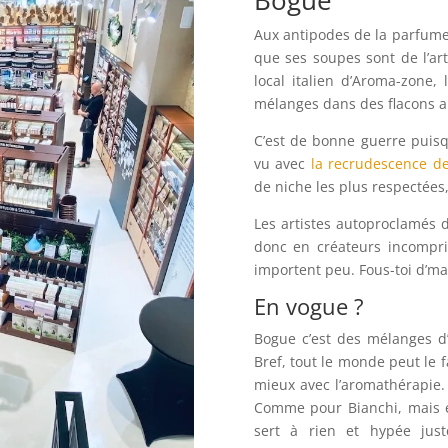
Bogue
Aux antipodes de la parfumer
que ses soupes sont de l’ar
local italien d’Aroma-zone
mélanges dans des flacons a
C’est de bonne guerre puisqu
vu avec
la recrudescence d
de niche les plus respectées
Les artistes autoproclamés d
donc en créateurs incompri
importent peu. Fous-toi d’ma
En vogue ?
Bogue c’est des mélanges d’
Bref, tout le monde peut le fa
mieux avec l’aromathérapie. 
Comme pour Bianchi, mais e
sert à rien et hypée just