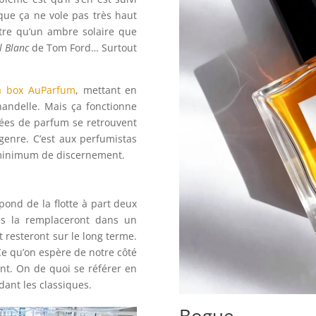
que ça ne vole pas très haut
utre qu’un ambre solaire que
l Blanc
de Tom Ford… Surtout
a box AuParfum
, mettant en
handelle. Mais ça fonctionne
uées de parfum se retrouvent
genre. C’est aux perfumistas
 minimum de discernement.
ond de la flotte à part deux
res la remplaceront dans un
 resteront sur le long terme.
Ce qu’on espère de notre côté
ont. On de quoi se référer en
ardant les classiques.