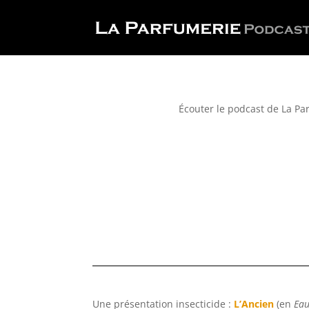
Écouter le podcast de La Par
Une présentation insecticide :
L’Ancien
(en
Eau