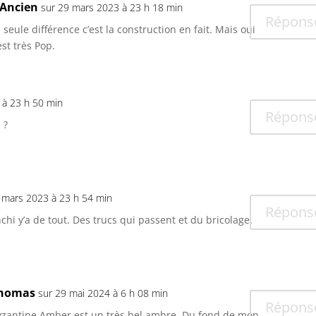
'Ancien
sur 29 mars 2023 à 23 h 18 min
Répons
 seule différence c’est la construction en fait. Mais oui
est très Pop.
 à 23 h 50 min
Répons
 ?
 mars 2023 à 23 h 54 min
Répons
hi y’a de tout. Des trucs qui passent et du bricolage.
homas
sur 29 mai 2024 à 6 h 08 min
Répons
yzantine Amber est un très bel ambre. Du fond de mon