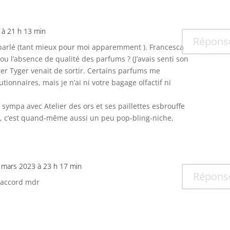
 à 21 h 13 min
Répons
parlé (tant mieux pour moi apparemment ). Francesca
ou l’absence de qualité des parfums ? (J’avais senti son
ger Tyger venait de sortir. Certains parfums me
tionnaires, mais je n’ai ni votre bagage olfactif ni
sympa avec Atelier des ors et ses paillettes esbrouffe
ar, c’est quand-même aussi un peu pop-bling-niche,
 mars 2023 à 23 h 17 min
Répons
’accord mdr