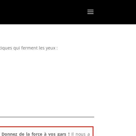
tiques qui ferment les yeux :
Donnez de la force à vos gars !
Il nous a