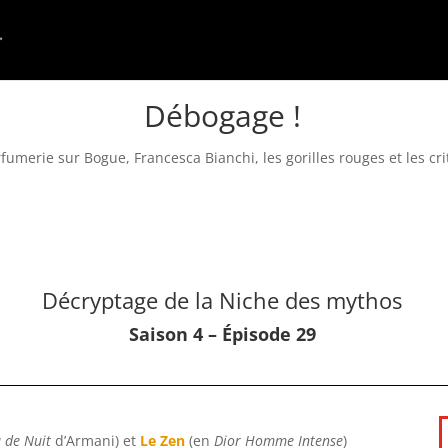
Débogage !
fumerie sur Bogue, Francesca Bianchi, les gorilles rouges et les cri
Décryptage de la Niche des mythos
Saison 4 – Épisode 29
 de Nuit
d’Armani) et
Le Zen
(en
Dior Homme Intense
)