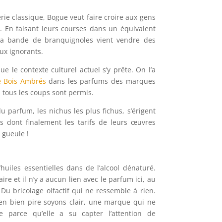
ie classique, Bogue veut faire croire aux gens
t. En faisant leurs courses dans un équivalent
, la bande de branquignoles vient vendre des
ux ignorants.
e le contexte culturel actuel s’y prête. On l’a
e Bois Ambrés
dans les parfums des marques
, tous les coups sont permis.
u parfum, les nichus les plus fichus, s’érigent
s dont finalement les tarifs de leurs œuvres
 gueule !
huiles essentielles dans de l’alcool dénaturé.
ire et il n’y a aucun lien avec le parfum ici, au
Du bricolage olfactif qui ne ressemble à rien.
n bien pire soyons clair, une marque qui ne
e parce qu’elle a su capter l’attention de