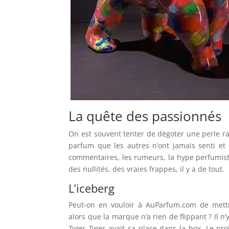
La quête des passionnés
On est souvent tenter de dégoter une perle r
parfum que les autres n’ont jamais senti et 
commentaires, les rumeurs, la hype perfumist
des nullités, des vraies frappes, il y a de tout.
L’iceberg
Peut-on en vouloir à AuParfum.com de met
alors que la marque n’a rien de flippant ? Il n’
Tyger Tyger
avait sa place dans la box. Le prob