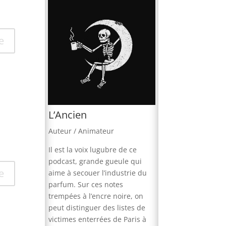
e
L’Ancien
Auteur / Animateur
Il est la voix lugubre de ce
podcast, grande gueule qui
e
aime à secouer l’industrie du
parfum. Sur ces notes
trempées à l’encre noire, on
peut distinguer des listes de
victimes enterrées de Paris à