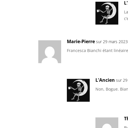
L
La
c’
Marie-Pierre
sur 29 mars 2023
Francesca Bianchi étant linéaire
L'Ancien
sur 29
Non, Bogue. Bianc
T
B