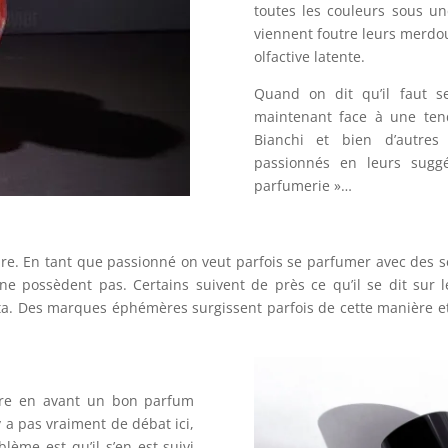
toutes les couleurs sous un
viennent foutre leurs merdou
olfactive latente.
Quand on dit qu’il faut se
maintenant face à une tend
Bianchi et bien d’autres
passionnés en leurs sugg
parfumerie »…
are. En tant que passionné on veut parfois se parfumer avec des s
ne possèdent pas. Certains suivent de près ce qu’il se dit sur
a. Des marques éphémères surgissent parfois de cette manière et 
tre en avant un bon parfum
y a pas vraiment de débat ici,
lème est qu’il s’en est suivi