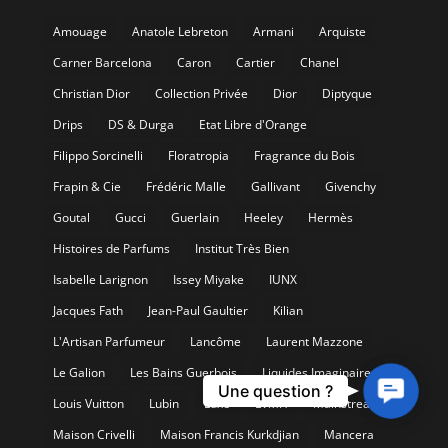
Amouage
Anatole Lebreton
Armani
Arquiste
Carner Barcelona
Caron
Cartier
Chanel
Christian Dior
Collection Privée
Dior
Diptyque
Drips
DS & Durga
Etat Libre d'Orange
Filippo Sorcinelli
Floratropia
Fragrance du Bois
Frapin & Cie
Frédéric Malle
Gallivant
Givenchy
Goutal
Gucci
Guerlain
Heeley
Hermès
Histoires de Parfums
Institut Très Bien
Isabelle Larignon
Issey Miyake
IUNX
Jacques Fath
Jean-Paul Gaultier
Kilian
L'Artisan Parfumeur
Lancôme
Laurent Mazzone
Le Galion
Les Bains Guerbois
Liquides Imaginaires
Contact
Une question ?
Louis Vuitton
Lubin
Luxe
LVMH
Mainstream
Us
Maison Crivelli
Maison Francis Kurkdjian
Mancera