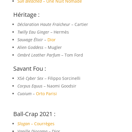
Sun Bleached
– Une Nuit Nomade
Héritage :
Déclaration Haute Fraïcheur
– Cartier
Twilly Eau Ginger
– Hermès
Sauvage Élixir
–
Dior
Alien Goddess
– Mugler
Ombré Leather Parfum
– Tom Ford
Savant Fou :
XSé
Cyber Sex
– Filippo Sorcinelli
Corpus Equus
– Naomi Goodsir
Cuoium
–
Orto Parisi
Ball-Crap 2021 :
Slogan
– Courrèges
Vanille Diorama
– Dior