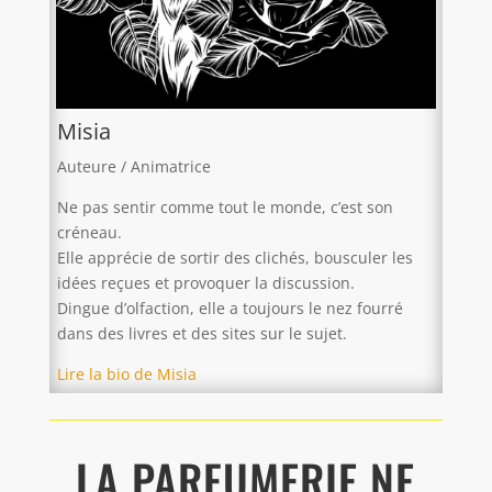
Misia
Auteure / Animatrice
Ne pas sentir comme tout le monde, c’est son
créneau.
Elle apprécie de sortir des clichés, bousculer les
idées reçues et provoquer la discussion.
Dingue d’olfaction, elle a toujours le nez fourré
dans des livres et des sites sur le sujet.
Lire la bio de Misia
LA PARFUMERIE NE