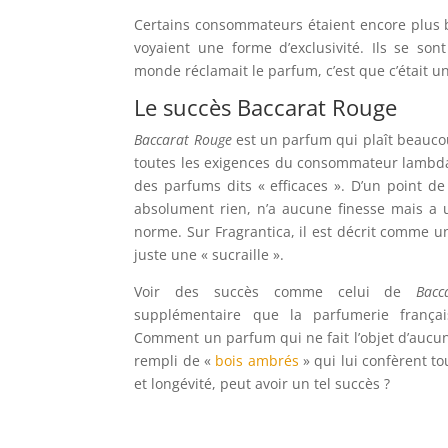
Certains consommateurs étaient encore plus bi
voyaient une forme d’exclusivité. Ils se son
monde réclamait le parfum, c’est que c’était u
Le succès Baccarat Rouge
Baccarat Rouge
est un parfum qui plaît beaucou
toutes les exigences du consommateur lambda
des parfums dits « efficaces ». D’un point de 
absolument rien, n’a aucune finesse mais a 
norme. Sur Fragrantica, il est décrit comme u
juste une « sucraille ».
Voir des succès comme celui de
Bacc
supplémentaire que la parfumerie françai
Comment un parfum qui ne fait l’objet d’aucun
rempli de «
bois ambrés
» qui lui confèrent to
et longévité, peut avoir un tel succès ?