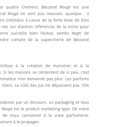
ar quatre chemins,
Baccarat Rouge
est une
arat Rouge
ne sent pas mauvais, quoique… il
ins individus à cause de la forte dose de bois
e nez sur d’autres références de la niche pour
enre sucraille bien foutue, sentez
Angel
de
rendre compte de la supercherie de
Baccarat
contribue à la création de monstres et à la
. Si les maisons se contentent de si peu, c’est
sommateur n’en demande pas plus. Les parfums
 chers. Le coût des jus ne dépassent pas 10%
obiner par un discours, un packaging et tous
t Rouge
est le produit marketing type. De notre
x de nous cantonner à la vraie parfumerie,
nuerons à le propager.