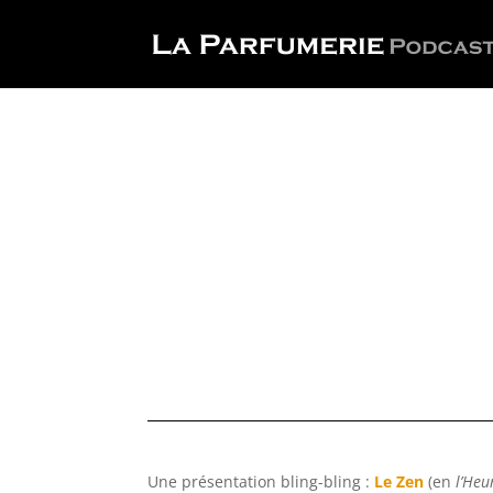
Une présentation bling-bling :
Le Zen
(en
l’Heu