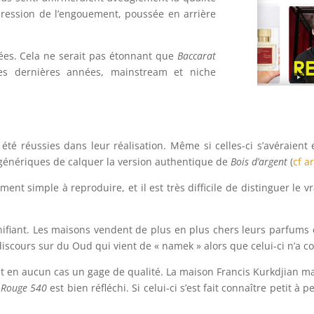
pression de l’engouement, poussée en arrière
ées. Cela ne serait pas étonnant que
Baccarat
es dernières années, mainstream et niche
été réussies dans leur réalisation. Même si celles-ci s’avéraient ef
e génériques de calquer la version authentique de
Bois d’argent
(
cf a
ement simple à reproduire, et il est très difficile de distinguer le 
nifiant. Les maisons vendent de plus en plus chers leurs parfums en
discours sur du Oud qui vient de « namek » alors que celui-ci n’a c
 en aucun cas un gage de qualité. La maison Francis Kurkdjian maî
 Rouge 540
est bien réfléchi. Si celui-ci s’est fait connaître petit 