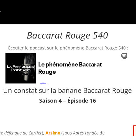
Baccarat Rouge 540
Écouter le podcast sur le phénomène Baccarat Rouge 540 :
Un constat sur la banane Baccarat Rouge
Saison 4 – Épisode 16
re défendue de Cartier
),
Arsène
(sous
Après l’ondée
de