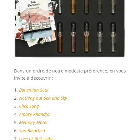
Dans un ordre de notre modeste préférence, on vous
invite à découvrir :
Bohemian Soul
Nothing but Sea and Sky
Click Song
Ambre Khandjar
Memory Motel
Sun Bleached
Love at first sight