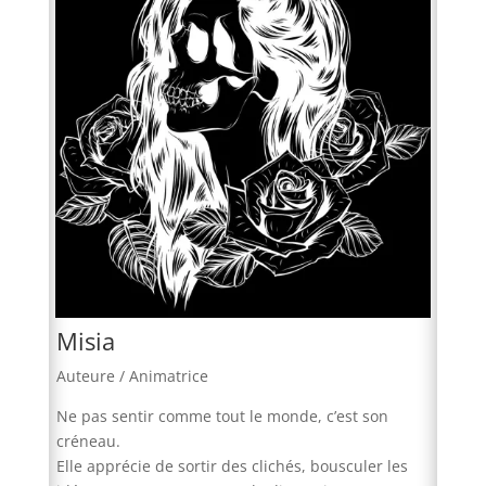
Misia
Auteure / Animatrice
Ne pas sentir comme tout le monde, c’est son
créneau.
Elle apprécie de sortir des clichés, bousculer les