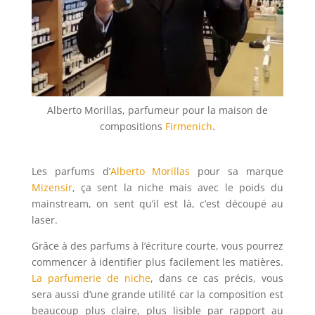
Alberto Morillas, parfumeur pour la maison de
compositions
Firmenich
.
Les parfums d’
Alberto Morillas
pour sa marque
Mizensir
, ça sent la niche mais avec le poids du
mainstream, on sent qu’il est là, c’est découpé au
laser.
Grâce à des parfums à l’écriture courte, vous pourrez
commencer à identifier plus facilement les matières.
La parfumerie de niche
, dans ce cas précis, vous
sera aussi d’une grande utilité car la composition est
beaucoup plus claire, plus lisible par rapport au