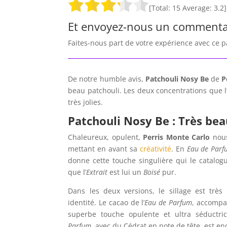
[Total:
15
Average:
3.2
]
Et envoyez-nous un commenta
Faites-nous part de votre expérience avec ce 
De notre humble avis,
Patchouli Nosy Be
de
P
beau patchouli. Les deux concentrations que l
très jolies.
Patchouli Nosy Be : Très be
Chaleureux, opulent,
Perris Monte Carlo
nous
mettant en avant sa
créativité
. En
Eau de Parf
donne cette touche singulière qui le catal
que l’
Extrait
est lui un
Boisé
pur.
Dans les deux versions, le sillage est trè
identité. Le cacao de l’
Eau de Parfum
, accomp
superbe touche opulente et ultra séductric
Parfum
, avec du Cédrat en note de tête, est e