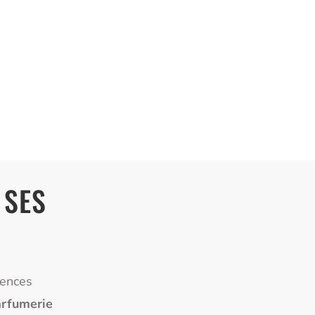
 SES
rences
rfumerie