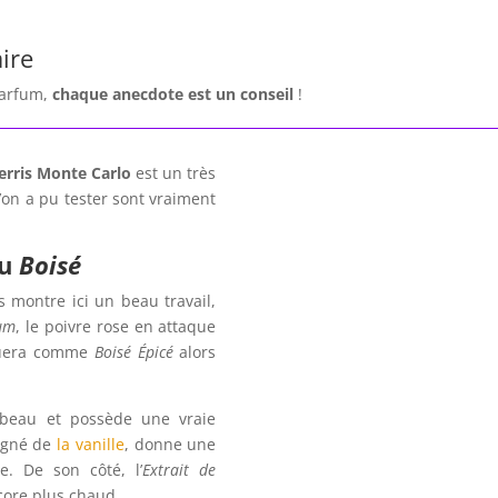
ire
parfum,
chaque anecdote est un
conseil
!
erris Monte Carlo
est un très
’on a pu tester sont vraiment
au
Boisé
 montre ici un beau travail,
um
, le poivre rose en attaque
oguera comme
Boisé Épicé
alors
s beau et possède une vraie
agné de
la vanille
, donne une
e. De son côté, l’
Extrait de
ncore plus chaud.