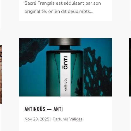
Sacré Français est séduisant par son
originalité, on en dit deux mots…
ANTINOÜS — ANTI
Nov 20, 2025
|
Parfums Validés