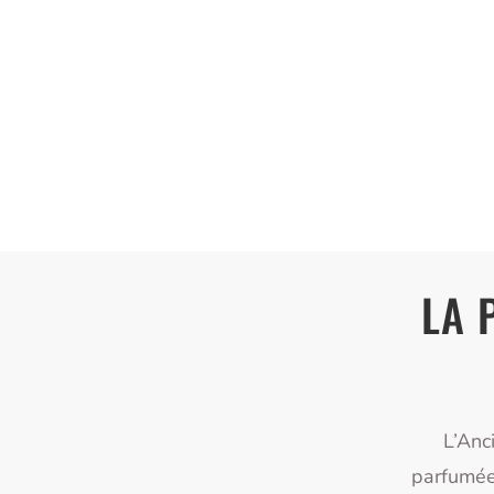
LA 
L’Anc
parfumée