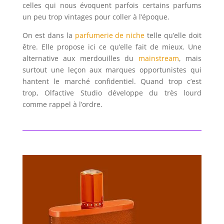
celles qui nous évoquent parfois certains parfums
un peu trop vintages pour coller à l’époque.
On est dans la
parfumerie de niche
telle qu’elle doit
être. Elle propose ici ce qu’elle fait de mieux. Une
alternative aux merdouilles du
mainstream
, mais
surtout une leçon aux marques opportunistes qui
hantent le marché confidentiel. Quand trop c’est
trop, Olfactive Studio développe du très lourd
comme rappel à l’ordre.