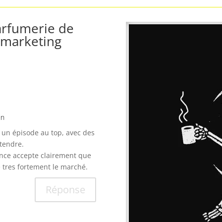
parfumerie de
 marketing
in
 un épisode au top, avec des
ntendre.
ance accepte clairement que
e tres fortement le marché.
Réponse