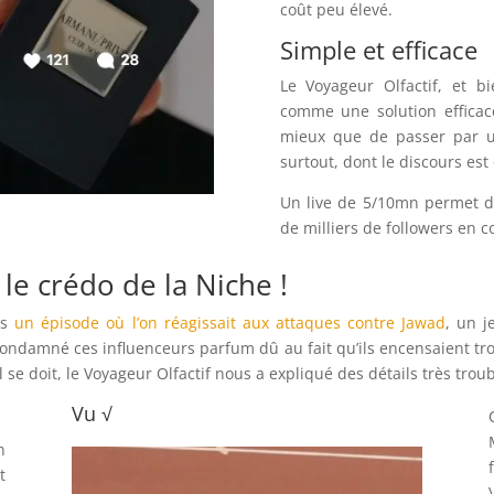
coût peu élevé.
Simple et efficace
Le Voyageur Olfactif, et b
comme une solution efficac
mieux que de passer par u
surtout, dont le discours est
Un live de 5/10mn permet de
de milliers de followers en 
 le crédo de la Niche !
ns
un épisode où l’on réagissait aux attaques contre Jawad
, un j
t condamné ces influenceurs parfum dû au fait qu’ils encensaient t
 se doit, le Voyageur Olfactif nous a expliqué des détails très tro
Vu √
n
t