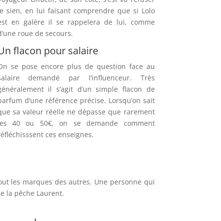
le sien, en lui faisant comprendre que si Lolo
est en galère il se rappelera de lui, comme
d’une roue de secours.
Un flacon pour salaire
On se pose encore plus de question face au
salaire demandé par l’influenceur. Très
généralement il s’agit d’un simple flacon de
parfum d’une référence précise. Lorsqu’on sait
que sa valeur réelle ne dépasse que rarement
les 40 ou 50€, on se demande comment
réfléchisssent ces enseignes.
out les marques des autres. Une personne qui
de la pêche Laurent.