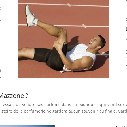
s
d
s
n
s
…
,
s
n
t
e
 Mazzone ?
 essaie de vendre ses parfums dans sa boutique… qui vend surt
l’Histoire de la parfumerie ne gardera aucun souvenir au finale. Gar