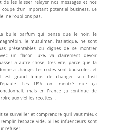
nt de les laisser relayer nos messages et nos
se coupe d’un important potentiel business. Le
e, ne l’oublions pas.
La bulle parfum qui pense que le noir, le
maghrébin, le musulman, l’asiatique, ne sont
pas présentables ou dignes de se montrer
avec un flacon luxe, va clairement devoir
passer à autre chose, très vite, parce que la
donne a changé. Les codes sont bousculés, et
il est grand temps de changer son fusil
d’épaule. Les USA ont montré que ça
fonctionnait, mais en France ça continue de
croire aux vieilles recettes…
t se surveiller et comprendre qu’il vaut mieux
emplir l’espace vide. Si les infuenceurs sont
r refuser.