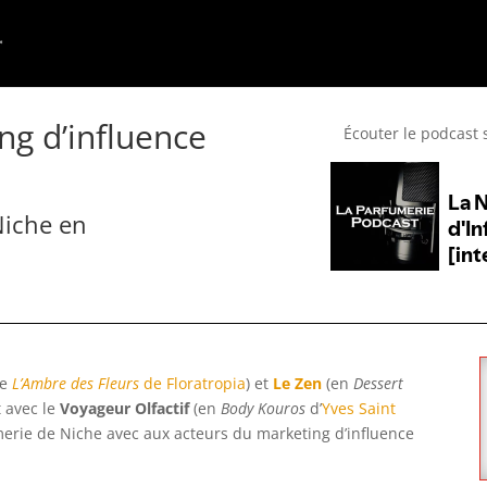
ng d’influence
Écouter le podcast 
Niche en
te
L’Ambre des Fleurs
de Floratropia
) et
Le Zen
(en
Dessert
t avec le
Voyageur Olfactif
(en
Body Kouros
d’
Yves Saint
umerie de Niche avec aux acteurs du marketing d’influence