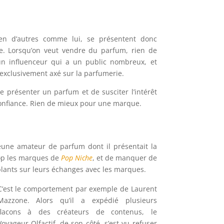
ien d’autres comme lui, se présentent donc
e. Lorsqu’on veut vendre du parfum, rien de
n influenceur qui a un public nombreux, et
 exclusivement axé sur la parfumerie.
 présenter un parfum et de susciter l’intérêt
confiance. Rien de mieux pour une marque.
eune amateur de parfum dont il présentait la
rop les marques de
Pop Niche
, et de manquer de
ublants sur leurs échanges avec les marques.
C’est le comportement par exemple de Laurent
Mazzone. Alors qu’il a expédié plusieurs
flacons à des créateurs de contenus, le
Voyageur Olfactif, de son côté, s’est vu refuser