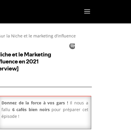
sur la Niche et le marketing d’influence
Donnez de la force à vos gars !
Il nous a
fallu
6 cafés bien noirs
pour préparer cet
épisode !