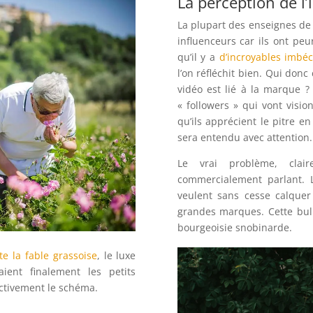
La perception de l
La plupart des enseignes de
influenceurs car ils ont pe
qu’il y a
d’incroyables imbé
l’on réfléchit bien. Qui donc
vidéo est lié à la marque ?
« followers » qui vont visio
qu’ils apprécient le pitre e
sera entendu avec attention.
Le vrai problème, clai
commercialement parlant. 
veulent sans cesse calquer
grandes marques. Cette bull
bourgeoisie snobinarde.
te la fable grassoise
, le luxe
ient finalement les petits
nctivement le schéma.