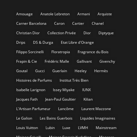
Amouage
Anatole Lebreton
Armani
Arquiste
Carner Barcelona
Caron
Cartier
Chanel
Christian Dior
Collection Privée
Dior
Diptyque
Drips
DS & Durga
Etat Libre d'Orange
Filippo Sorcinelli
Floratropia
Fragrance du Bois
Frapin & Cie
Frédéric Malle
Gallivant
Givenchy
Goutal
Gucci
Guerlain
Heeley
Hermès
Histoires de Parfums
Institut Très Bien
Isabelle Larignon
Issey Miyake
IUNX
Jacques Fath
Jean-Paul Gaultier
Kilian
L'Artisan Parfumeur
Lancôme
Laurent Mazzone
Le Galion
Les Bains Guerbois
Liquides Imaginaires
Louis Vuitton
Lubin
Luxe
LVMH
Mainstream