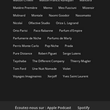
Maison Crivelli
Maison Francis Kurkdjian
Mancera
Matière Première
Memo
Meo Fusciuni
Mizensir
Molinard
Montale
Naomi Goodsir
Nasomatto
Nicolaï
Olfactive Studio
Oriza L. Legrand
Orto Parisi
Paco Rabanne
Parfum d'Empire
Parfumerie de Niche
Parfums de Marly
Perris Monte Carlo
Pop Niche
Prada
Pure Distance
Robert Piguet
Serge Lutens
Tayshaba
The Different Company
Thierry Mugler
Tom Ford
Une Nuit Nomade
Violet
Voyages Imaginaires
Xerjoff
Yves Saint Laurent
Écoutez-nous sur : Apple Podcast
Spotify