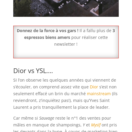
Donnez de la force à vos gars !
Il a fallu plus de
3
espressos biens amers
pour réaliser cette
newsletter !
Dior vs YSL….
SI l’on observe les quelques années qui viennent de
s’écouler, on comprend assez vite que
Dior
s’est non
seulement effacé un brin du marché
mainstream
(ils
reviendront, z’inquiétez pas!), mais qu’Yves Saint
Laurent a pris tranquillement la place de leader.
Car même si
Sauvage
reste le n°1 des ventes pour
mâles en manque de shampoings,
Y
et
Myslf
ont pris
les devants dans la hype. À coups de marketing bien