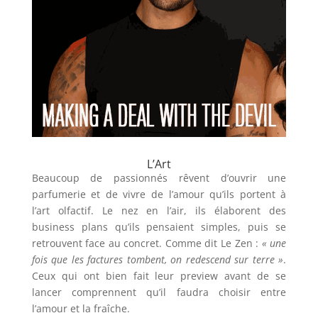
L’Art
Beaucoup de passionnés rêvent d’ouvrir une
parfumerie et de vivre de l’amour qu’ils portent à
l’art olfactif. Le nez en l’air, ils élaborent des
business plans qu’ils pensaient simples, puis se
retrouvent face au concret. Comme dit Le Zen :
« une
fois que les factures tombent, on redescend sur terre »
.
Ceux qui ont bien fait leur preview avant de se
lancer comprennent qu’il faudra choisir entre
l’amour et la fraîche.