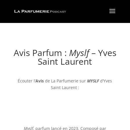
Avis Parfum :
Myslf
– Yves
Saint Laurent
Écouter l’
Avis
de La Parfumerie
sur
MYSLF
d’Yves
Saint Laurent :
Myslf
, parfum lancé en 2023. Composé par