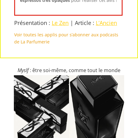
espressos très opaques
pour réaliser cet avis !
Présentation :
Le Zen
|
Article :
L’Ancien
Voir toutes les applis pour s’abonner aux podcasts
de La Parfumerie
Myslf
: être soi-même, comme tout le monde