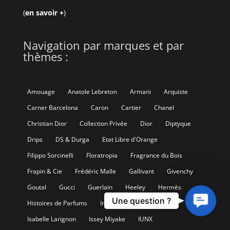
(
en savoir +
)
Navigation par marques et par
thèmes :
Amouage
Anatole Lebreton
Armani
Arquiste
Carner Barcelona
Caron
Cartier
Chanel
Christian Dior
Collection Privée
Dior
Diptyque
Drips
DS & Durga
Etat Libre d'Orange
Filippo Sorcinelli
Floratropia
Fragrance du Bois
Frapin & Cie
Frédéric Malle
Gallivant
Givenchy
Goutal
Gucci
Guerlain
Heeley
Hermès
Contact
Une question ?
Histoires de Parfums
Institut Très Bien
Us
Isabelle Larignon
Issey Miyake
IUNX