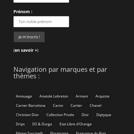
Prénom :
(
en savoir +
)
Navigation par marques et par
thèmes :
Amouage
Anatole Lebreton
Armani
Arquiste
Carner Barcelona
Caron
Cartier
Chanel
Christian Dior
Collection Privée
Dior
Diptyque
Drips
DS & Durga
Etat Libre d'Orange
Filippo Sorcinelli
Floratropia
Fragrance du Bois