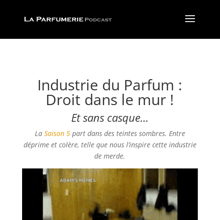
Industrie du Parfum :
Droit dans le mur !
Et sans casque…
La
Saison 5
part dans des teintes sombres. Entre
déprime et colère, telle que nous l’inspire cette industrie
de merde.