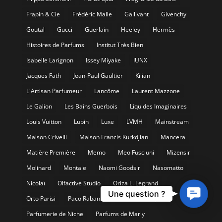
Frapin & Cie
Frédéric Malle
Gallivant
Givenchy
Goutal
Gucci
Guerlain
Heeley
Hermès
Histoires de Parfums
Institut Très Bien
Isabelle Larignon
Issey Miyake
IUNX
Jacques Fath
Jean-Paul Gaultier
Kilian
L'Artisan Parfumeur
Lancôme
Laurent Mazzone
Le Galion
Les Bains Guerbois
Liquides Imaginaires
Louis Vuitton
Lubin
Luxe
LVMH
Mainstream
Maison Crivelli
Maison Francis Kurkdjian
Mancera
Matière Première
Memo
Meo Fusciuni
Mizensir
Molinard
Montale
Naomi Goodsir
Nasomatto
Nicolaï
Olfactive Studio
Oriza L. Legrand
Contact
Une question ?
Orto Parisi
Paco Rabanne
Parfum d'Empire
Us
Parfumerie de Niche
Parfums de Marly