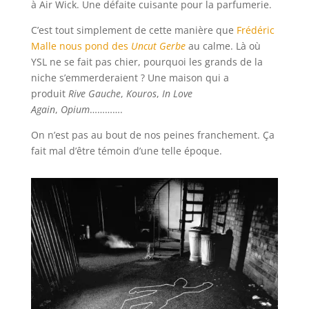
à Air Wick. Une défaite cuisante pour la parfumerie.
C’est tout simplement de cette manière que
Frédéric
Malle nous pond des
Uncut Gerbe
au calme. Là où
YSL ne se fait pas chier, pourquoi les grands de la
niche s’emmerderaient ? Une maison qui a
produit
Rive Gauche
,
Kouros
,
In Love
Again
,
Opium
………….
On n’est pas au bout de nos peines franchement. Ça
fait mal d’être témoin d’une telle époque.