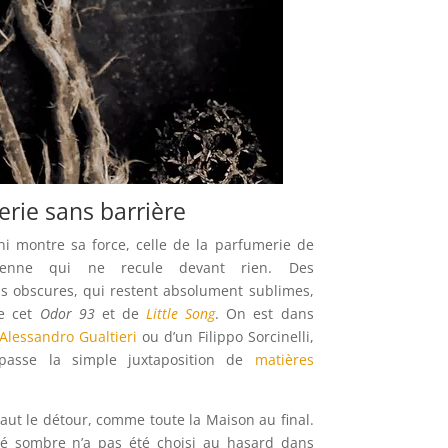
rie sans barrière
i montre sa force, celle de la parfumerie de
lienne qui ne recule devant rien. Des
s obscures, qui restent absolument sublimes,
de cet
Odor 93
et de
Little Song
. On est dans
Alessandro Gualtieri
ou d’un Filippo Sorcinelli,
passe la simple juxtaposition de
matières
aut le détour, comme toute la Maison au final.
té sombre n’a pas été choisi au hasard dans