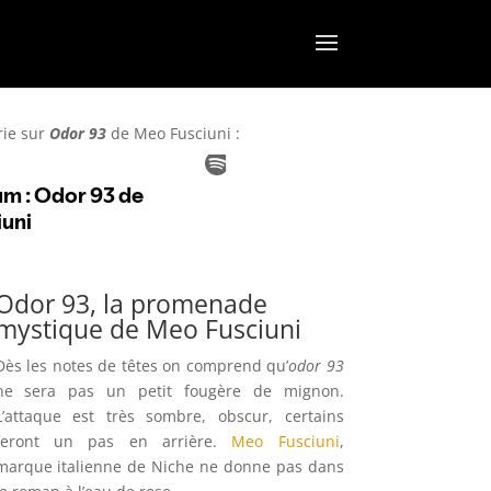
rie
sur
Odor 93
de Meo Fusciuni :
Odor 93, la promenade
mystique de Meo Fusciuni
Dès les notes de têtes on comprend qu’
odor 93
ne sera pas un petit fougère de mignon.
L’attaque est très sombre, obscur, certains
feront un pas en arrière.
Meo Fusciuni
,
marque italienne de Niche ne donne pas dans