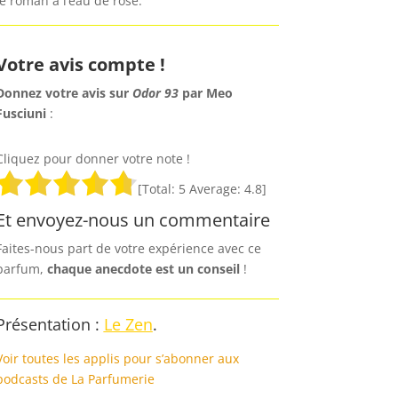
le roman à l’eau de rose.
Votre avis compte !
Donnez votre avis sur
Odor 93
par Meo
Fusciuni
:
Cliquez pour donner votre note !
[Total:
5
Average:
4.8
]
Et envoyez-nous un commentaire
Faites-nous part de votre expérience avec ce
parfum,
chaque anecdote est un
conseil
!
Présentation :
Le Zen
.
Voir toutes les applis pour s’abonner aux
podcasts de La Parfumerie