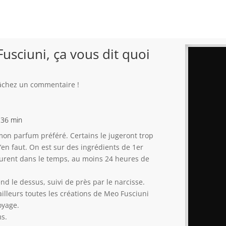
usciuni, ça vous dit quoi
 lâchez un commentaire !
 36 min
, mon parfum préféré. Certains le jugeront trop
’en faut. On est sur des ingrédients de 1er
 durent dans le temps, au moins 24 heures de
nd le dessus, suivi de près par le narcisse.
illeurs toutes les créations de Meo Fusciuni
oyage.
ms.