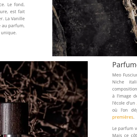
ce. Le fond,
ure, est fait
r. La Vanille
e au parfum,
e unique.
Parfume
Meo Fusciun
Niche ita
composition
à l’image 
l’école d’un
où l’on dé
premières
.
Le parfum v
Mais ce cô