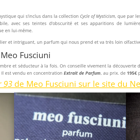
ystique qui s’inclus dans la collection
Cycle of Mysticism
, que par le
le, avec ses teintes d’obscurité et ses apparitions de lumière
ue en lui-même.
er et intriguant, un parfum qui nous prend et va très loin olfacti
 Meo Fusciuni
re et séducteur à la fois. On conseille vivement la découverte de
. Il est vendu en concentration
Extrait de Parfum
, au prix. de
195€
r 93
de Meo Fusciuni sur le site du N