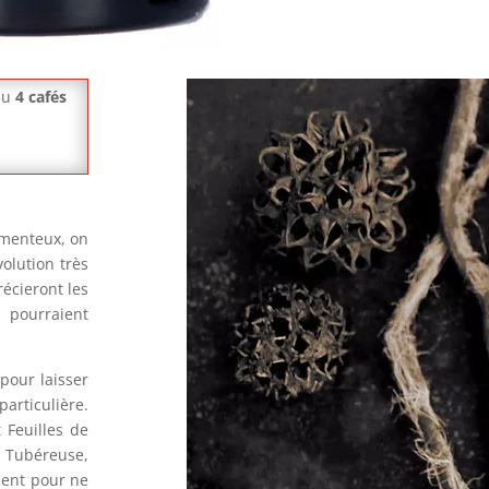
llu
4 cafés
amenteux, on
olution très
écieront les
 pourraient
 pour laisser
articulière.
 Feuilles de
e Tubéreuse,
sent pour ne