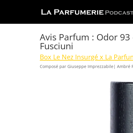
Avis Parfum : Odor 93
Fusciuni
Box Le Nez Insurgé x La Parfu
Composé par
Giuseppe Imprezzabile
| Ambré